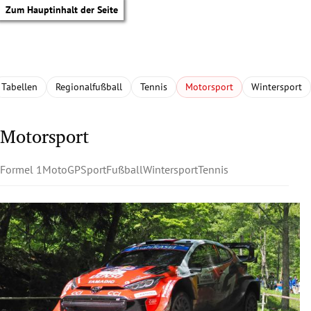
Zum Hauptinhalt der Seite
Tabellen
Regionalfußball
Tennis
Motorsport
Wintersport
Motorsport
Formel 1
MotoGP
Sport
Fußball
Wintersport
Tennis
tik Untermenü