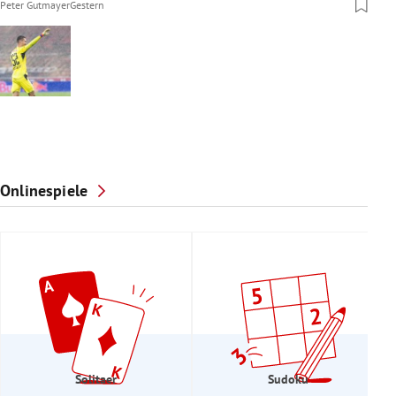
Peter Gutmayer
Gestern
Onlinespiele
Solitaer
Sudoku