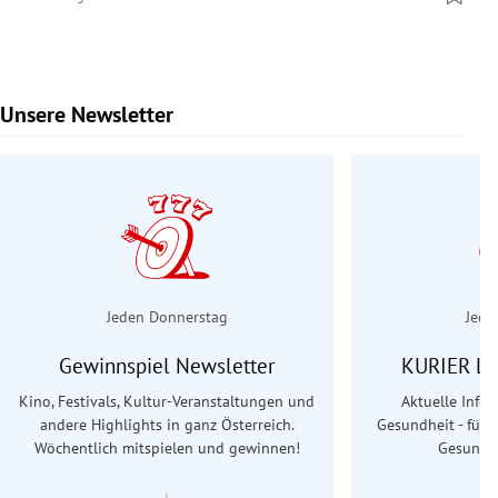
Unsere Newsletter
Slide 1 von 7
Jeden Donnerstag
Jede
Gewinnspiel Newsletter
KURIER Le
Kino, Festivals, Kultur-Veranstaltungen und
Aktuelle Info
andere Highlights in ganz Österreich.
Gesundheit - für S
Wöchentlich mitspielen und gewinnen!
Gesundhe