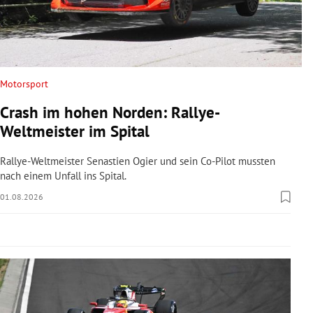
rreich Untermenü
rt Untermenü
schaft Untermenü
Motorsport
Crash im hohen Norden: Rallye-
s Untermenü
Weltmeister im Spital
zeit Untermenü
Rallye-Weltmeister Senastien Ogier und sein Co-Pilot mussten
nach einem Unfall ins Spital.
undheit Untermenü
01.08.2026
tur Untermenü
nung Untermenü
lität Untermenü