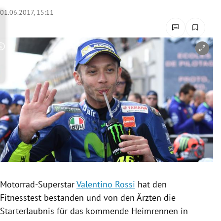
rreich Untermenü
01.06.2017, 15:11
rt Untermenü
Copyright-Hinweis öffnen/schließen
schaft Untermenü
s Untermenü
zeit Untermenü
undheit Untermenü
tur Untermenü
nung Untermenü
Motorrad-Superstar
Valentino Rossi
hat den
Fitnesstest
bestanden und von den Ärzten die
lität Untermenü
Starterlaubnis
für das kommende
Heimrennen
in