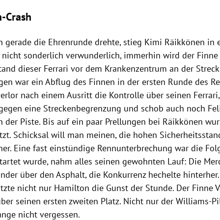
n-Crash
n
gerade die Ehrenrunde drehte, stieg
Kimi Räikkönen
in 
 nicht sonderlich verwunderlich, immerhin wird der Finne 
stand dieser
Ferrari
vor dem Krankenzentrum an der Streck
en war ein Abflug des Finnen in der ersten Runde des R
erlor nach einem Ausritt die Kontrolle über seinen
Ferrari
t gegen eine Streckenbegrenzung und schob auch noch
Fe
 der Piste. Bis auf ein paar Prellungen bei
Räikkönen
wur
tzt. Schicksal will man meinen, die hohen Sicherheitsstan
her. Eine fast einstündige Rennunterbrechung war die Folg
startet wurde, nahm alles seinen gewohnten Lauf: Die Mer
nder über den Asphalt, die Konkurrenz hechelte hinterher.
utzte nicht nur
Hamilton
die Gunst der Stunde. Der Finne
V
über seinen ersten zweiten Platz. Nicht nur der Williams-Pi
ange nicht vergessen.