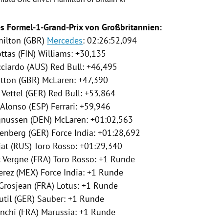
s Formel-1-Grand-Prix von
Großbritannien
:
milton
(GBR)
Mercedes
: 02:26:52,094
ottas
(FIN)
Williams
: +30,135
cciardo
(AUS)
Red Bull
: +46,495
tton
(GBR)
McLaren
: +47,390
 Vettel
(GER)
Red Bull
: +53,864
 Alonso
(
ESP
)
Ferrari
: +59,946
gnussen
(DEN)
McLaren
: +01:02,563
kenberg
(GER) Force India: +01:28,692
jat
(RUS)
Toro Rosso
: +01:29,340
c Vergne
(FRA)
Toro Rosso
: +1 Runde
erez
(MEX) Force India: +1 Runde
Grosjean
(FRA) Lotus: +1 Runde
util
(GER) Sauber: +1 Runde
anchi
(FRA) Marussia: +1 Runde