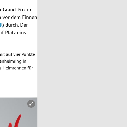
-Grand-Prix in
en vor dem Finnen
ll
) durch. Der
f Platz eins
it auf vier Punkte
enheimring
in
s Heimrennen für
Copyright-Hinweis öffnen/schließen