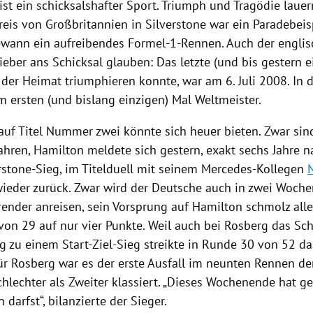
ist ein schicksalshafter Sport. Triumph und Tragödie lauer
reis von
Großbritannien
in Silverstone war ein Paradebeis
wann ein aufreibendes
Formel-1-Rennen
. Auch der engli
 lieber ans Schicksal glauben: Das letzte (und bis gestern e
 der Heimat triumphieren konnte, war am 6. Juli 2008. In 
m ersten (und bislang einzigen) Mal Weltmeister.
auf Titel Nummer zwei könnte sich heuer bieten. Zwar si
ahren,
Hamilton
meldete sich gestern, exakt sechs Jahre 
erstone-Sieg, im Titelduell mit seinem Mercedes-Kollegen
ieder zurück. Zwar wird der Deutsche auch in zwei Woch
ender anreisen, sein Vorsprung auf
Hamilton
schmolz alle
von 29 auf nur vier Punkte. Weil auch bei
Rosberg
das Schi
 zu einem Start-Ziel-Sieg streikte in Runde 30 von 52 da
Für
Rosberg
war es der erste Ausfall im neunten Rennen de
chlechter als Zweiter klassiert. „Dieses Wochenende hat ge
 darfst“, bilanzierte der Sieger.