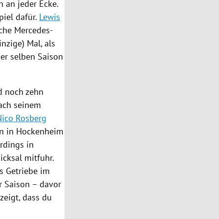
n an jeder Ecke.
piel dafür.
Lewis
sche Mercedes-
inzige) Mal, als
der selben Saison
nd noch zehn
nach seinem
Nico Rosberg
en in
Hockenheim
rdings in
cksal mitfuhr.
s Getriebe im
r Saison – davor
zeigt, dass du