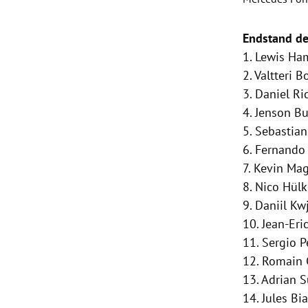
Slide 1 von 7
Endstand de
1.
Lewis Ha
2.
Valtteri B
3.
Daniel Ri
4.
Jenson Bu
5.
Sebastian
6.
Fernando
7.
Kevin Ma
8.
Nico Hül
9.
Daniil Kw
10.
Jean-Eri
11.
Sergio P
12.
Romain 
13.
Adrian S
14.
Jules Bi