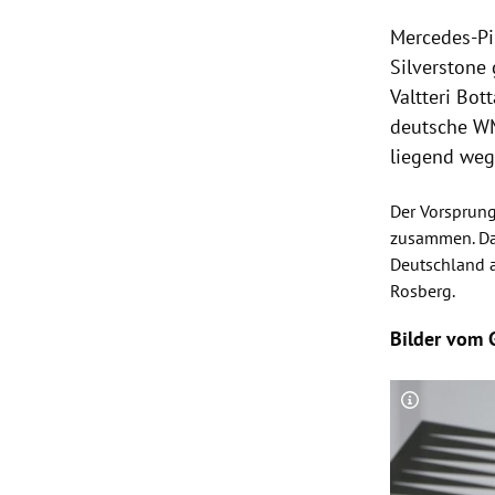
Mercedes-Pi
Silverstone
Valtteri Bot
deutsche W
liegend weg
Der Vorsprun
zusammen. Da
Deutschland
a
Rosberg
.
Bilder vom 
Copyright-