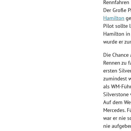
Rennfahren
Der Große P
Hamilton
ge
Pilot sollte
Hamilton
in
wurde er zu
Die Chance 
Rennen zu f
ersten Silv
zumindest w
als WM-Führ
Silverstone 
Auf dem Weg
Mercedes
. 
war er nie s
nie aufgeben