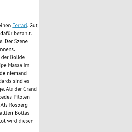
einen
Ferrari
. Gut,
dafür bezahlt.
e. Der Szene
ennens.
, der Bolide
lipe Massa
im
de niemand
dards sind es
e. Als der Grand
cedes-Piloten
 Als
Rosberg
altteri Bottas
lot wird diesen