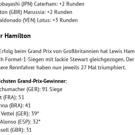
obayashi
(JPN)
Caterham
: +2 Runden
lton
(GBR) Marussia: +2 Runden
Maldonado (VEN) Lotus: +3 Runden
ür Hamilton
Erfolg beim Grand Prix von
Großbritannien
hat
Lewis Ham
ch Formel-1-Siegen mit
Jackie Stewart
gleichgezogen. Der
here
Rennfahrer
haben nun jeweils 27 Mal triumphiert.
eichsten Grand-Prix-Gewinner:
Schumacher
(GER): 91 Siege
t
(FRA): 51
enna
(BRA): 41
 Vettel
(GER): 39*
 Alonso
(
ESP
): 32*
sell
(GBR): 31