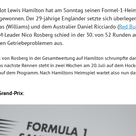
lot
Lewis Hamilton
hat am Sonntag seinen Formel-1-Heim
 gewonnen. Der 29-jährige Engländer setzte sich überleg
tas
(
Williams
) und dem Australier
Daniel Ricciardo
(
Red Bu
M-Leader
Nico Rosberg
schied in der 30. von 52 Runden au
en Getriebeproblemen aus.
g von
Rosberg
in der Gesamtwertung auf
Hamilton
schrumpfte dam
s nächste Rennen steht in zwei Wochen am 20. Juli auf dem
Hock
uf dem Programm. Nach
Hamiltons
Heimspiel wartet also nun da
Grand-Prix
:
Hinweis öffnen/schließen