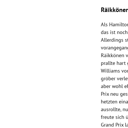
Räikköne
Als
Hamilto
das ist noch
Allerdings 
vorangegang
Räikkönen
v
prallte har
Williams
von
gröber verle
aber wohl e
Prix neu ge
hetzten eina
ausrollte, n
freute sich 
Grand Prix l