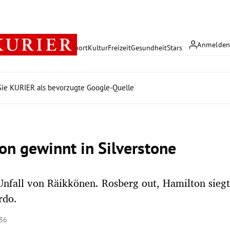
Anmelde
rreich
Politik
Wirtschaft
Sport
Kultur
Freizeit
Gesundheit
Stars
ie KURIER als bevorzugte Google-Quelle
on gewinnt in Silverstone
nfall von Räikkönen. Rosberg out, Hamilton siegt
rdo.
:36