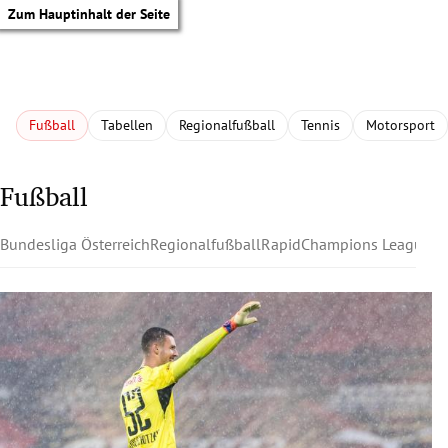
Zum Hauptinhalt der Seite
Fußball
Tabellen
Regionalfußball
Tennis
Motorsport
Fußball
Bundesliga Österreich
Regionalfußball
Rapid
Champions League
Au
tik Untermenü