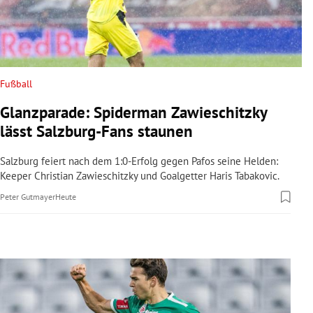
rreich Untermenü
rt Untermenü
schaft Untermenü
Fußball
Glanzparade: Spiderman Zawieschitzky
s Untermenü
lässt Salzburg-Fans staunen
zeit Untermenü
Salzburg feiert nach dem 1:0-Erfolg gegen Pafos seine Helden:
Keeper Christian Zawieschitzky und Goalgetter Haris Tabakovic.
undheit Untermenü
Peter Gutmayer
Heute
tur Untermenü
nung Untermenü
lität Untermenü