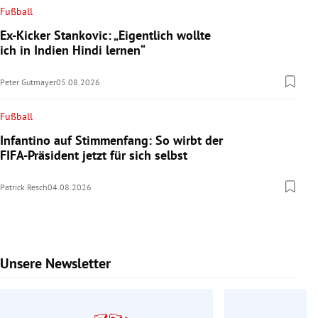
Fußball
Ex-Kicker Stankovic: „Eigentlich wollte
ich in Indien Hindi lernen“
Peter Gutmayer
05.08.2026
Fußball
Infantino auf Stimmenfang: So wirbt der
FIFA-Präsident jetzt für sich selbst
Patrick Resch
04.08.2026
Unsere Newsletter
Slide 1 von 7