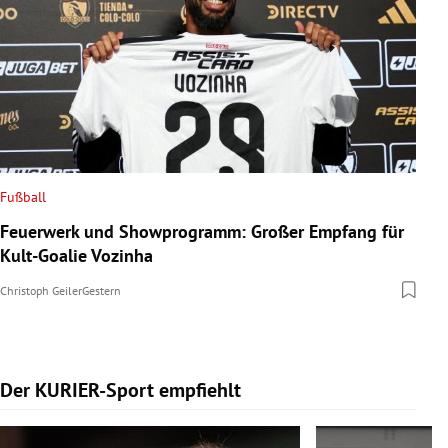
Fußball
Feuerwerk und Showprogramm: Großer Empfang für
Kult-Goalie Vozinha
Christoph Geiler
Gestern
Der KURIER-Sport empfiehlt
Slide 1 von 5