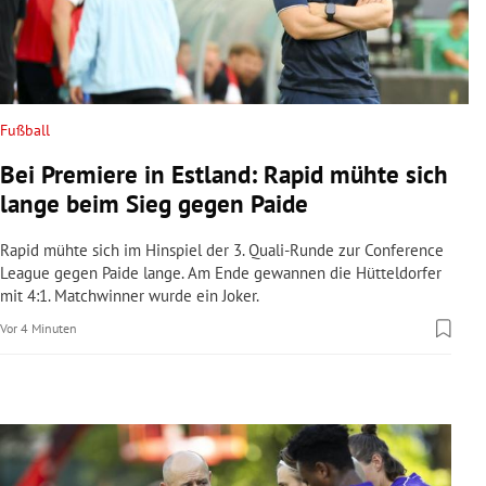
rreich Untermenü
rt Untermenü
schaft Untermenü
Fußball
Bei Premiere in Estland: Rapid mühte sich
s Untermenü
lange beim Sieg gegen Paide
zeit Untermenü
Rapid mühte sich im Hinspiel der 3. Quali-Runde zur Conference
League gegen Paide lange. Am Ende gewannen die Hütteldorfer
undheit Untermenü
mit 4:1. Matchwinner wurde ein Joker.
Vor 4 Minuten
tur Untermenü
nung Untermenü
lität Untermenü