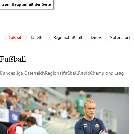
Zum Hauptinhalt der Seite
Fußball
Tabellen
Regionalfußball
Tennis
Motorsport
Fußball
Bundesliga Österreich
Regionalfußball
Rapid
Champions League
Au
tik Untermenü