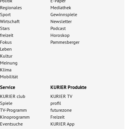
Politik
E-Paper
Regionales
Mediathek
Sport
Gewinnspiele
Wirtschaft
Newsletter
Stars
Podcast
freizeit
Horoskop
Fokus
Pammesberger
Leben
Kultur
Meinung
Klima
Mobilität
Service
KURIER Produkte
KURIER club
KURIER TV
Spiele
profil
TV-Programm
futurezone
Kinoprogramm
Freizeit
Eventsuche
KURIER App