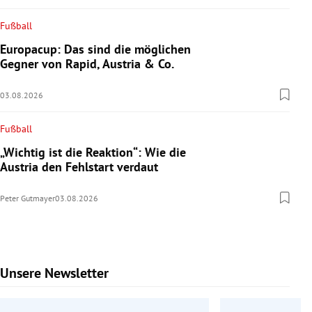
Fußball
Europacup: Das sind die möglichen
Gegner von Rapid, Austria & Co.
03.08.2026
Fußball
„Wichtig ist die Reaktion“: Wie die
Austria den Fehlstart verdaut
Peter Gutmayer
03.08.2026
Unsere Newsletter
Slide 1 von 7