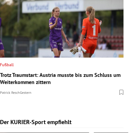
Fußball
Trotz Traumstart: Austria musste bis zum Schluss um
Weiterkommen zittern
Patrick Resch
Gestern
Der KURIER-Sport empfiehlt
Slide 1 von 5