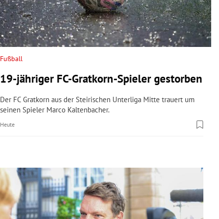
rreich Untermenü
rt Untermenü
schaft Untermenü
Fußball
19-jähriger FC-Gratkorn-Spieler gestorben
s Untermenü
Der FC Gratkorn aus der Steirischen Unterliga Mitte trauert um
zeit Untermenü
seinen Spieler Marco Kaltenbacher.
Heute
undheit Untermenü
tur Untermenü
nung Untermenü
lität Untermenü