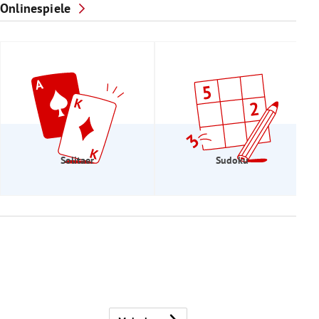
Onlinespiele
Solitaer
Sudoku