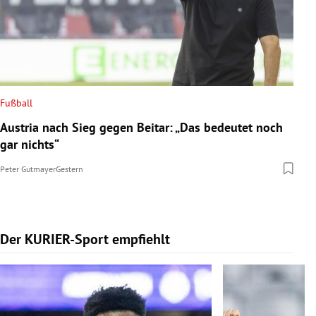
Fußball
Austria nach Sieg gegen Beitar: „Das bedeutet noch
gar nichts“
Peter Gutmayer
Gestern
Der KURIER-Sport empfiehlt
Slide 1 von 5