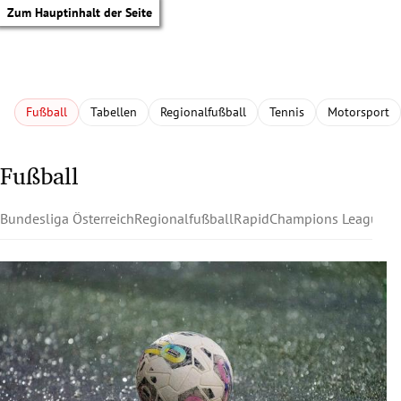
Zum Hauptinhalt der Seite
Fußball
Tabellen
Regionalfußball
Tennis
Motorsport
Fußball
Bundesliga Österreich
Regionalfußball
Rapid
Champions League
Au
tik Untermenü