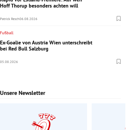
Hoff Thorup besonders achten will
Patrick Resch
06.08.2026
Fußball
Ex-Goalie von Austria Wien unterschreibt
bei Red Bull Salzburg
05.08.2026
Unsere Newsletter
Slide 1 von 7