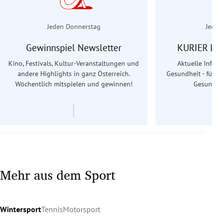
Jeden Donnerstag
Jede
Gewinnspiel Newsletter
KURIER Le
Kino, Festivals, Kultur-Veranstaltungen und
Aktuelle Info
andere Highlights in ganz Österreich.
Gesundheit - für S
Wöchentlich mitspielen und gewinnen!
Gesundhe
Mehr aus dem Sport
Wintersport
Tennis
Motorsport