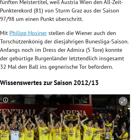
fünften
Meistertitel
, weil
Austria Wien
den All-Zeit-
Punkterekord (81) von Sturm
Graz
aus der Saison
97/98 um einen Punkt überschritt.
Mit
Philipp Hosiner
stellen die Wiener auch den
Torschützenkönig der diesjährigen Bunesliga-Saison.
Anfangs noch im Dress der
Admira
(5 Tore) konnte
der gebürtige Burgenländer letztendlich insgesamt
32 Mal den Ball ins gegnerische Tor befördern.
Wissenswertes zur Saison 2012/13
Copyright-Hinweis öffnen/schließen
Co