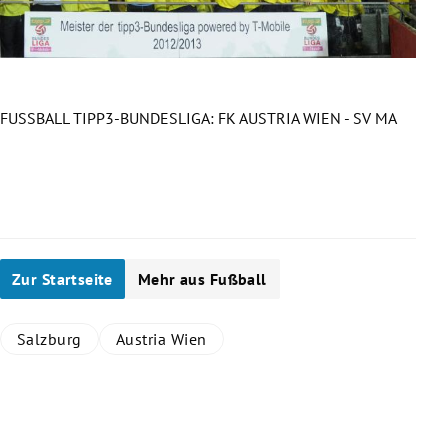
FUSSBALL TIPP3-BUNDESLIGA: FK AUSTRIA WIEN - SV MA
FUSS
Slide 1 von 18
Zur Startseite
Mehr aus Fußball
Salzburg
Austria Wien