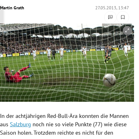
rreich Untermenü
Martin Grath
27.05.2013, 13:47
rt Untermenü
Copyright-Hinweis öffnen/schließen
schaft Untermenü
s Untermenü
zeit Untermenü
undheit Untermenü
tur Untermenü
nung Untermenü
In der achtjährigen Red-Bull-Ära konnten die Mannen
aus
Salzburg
noch nie so viele Punkte (77) wie diese
lität Untermenü
Saison holen. Trotzdem reichte es nicht für den