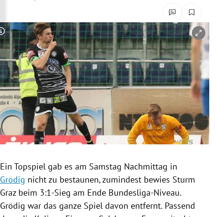
rreich Untermenü
rt Untermenü
Copyright-Hinweis öffnen/schließen
schaft Untermenü
s Untermenü
zeit Untermenü
undheit Untermenü
tur Untermenü
Ein
Topspiel
gab es am Samstag Nachmittag in
nung Untermenü
Grödig
nicht zu bestaunen, zumindest bewies
Sturm
Graz
beim 3:1-Sieg am Ende Bundesliga-Niveau.
lität Untermenü
Grödig
war das ganze Spiel davon entfernt. Passend