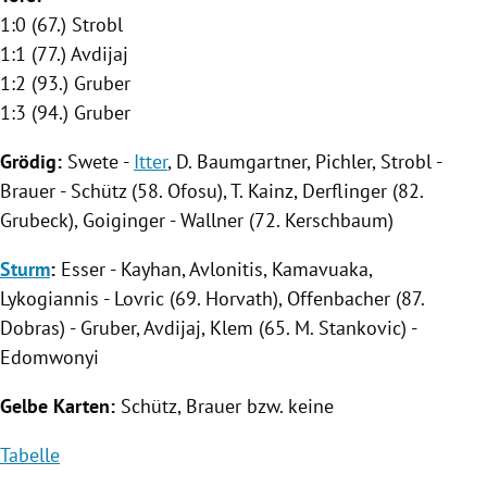
1:0 (67.)
Strobl
1:1 (77.) Avdijaj
1:2 (93.)
Gruber
1:3 (94.)
Gruber
Grödig
:
Swete -
Itter
,
D. Baumgartner
, Pichler,
Strobl
-
Brauer - Schütz (58. Ofosu),
T. Kainz
, Derflinger (82.
Grubeck), Goiginger - Wallner (72. Kerschbaum)
Sturm
:
Esser - Kayhan, Avlonitis, Kamavuaka,
Lykogiannis - Lovric (69. Horvath),
Offenbacher
(87.
Dobras
) -
Gruber
, Avdijaj, Klem (65.
M. Stankovic
) -
Edomwonyi
Gelbe Karten:
Schütz, Brauer bzw. keine
Tabelle