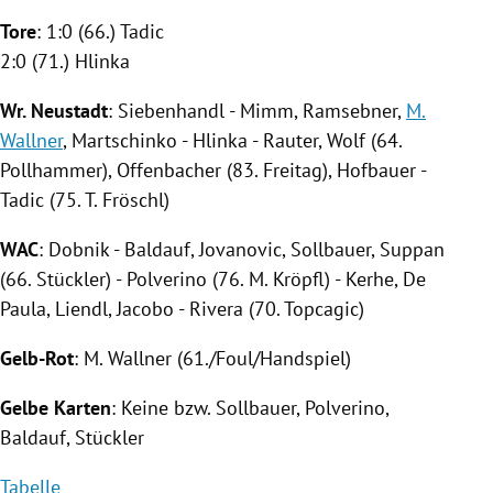
Tore
: 1:0 (66.) Tadic
2:0 (71.) Hlinka
Wr. Neustadt
: Siebenhandl - Mimm, Ramsebner,
M.
Wallner
, Martschinko - Hlinka - Rauter, Wolf (64.
Pollhammer), Offenbacher (83. Freitag), Hofbauer -
Tadic (75.
T. Fröschl
)
WAC
: Dobnik - Baldauf, Jovanovic, Sollbauer, Suppan
(66. Stückler) - Polverino (76.
M. Kröpfl
) - Kerhe, De
Paula, Liendl, Jacobo -
Rivera
(70. Topcagic)
Gelb-Rot
:
M. Wallner
(61./Foul/Handspiel)
Gelbe Karten
: Keine bzw. Sollbauer, Polverino,
Baldauf, Stückler
Tabelle