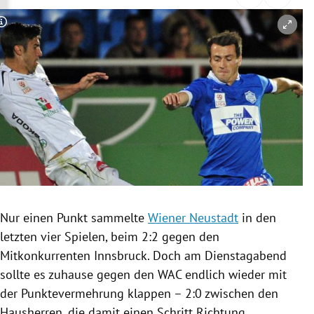
rreich Untermenü
Copyright-Hinweis öffnen/schließen
rt Untermenü
schaft Untermenü
s Untermenü
zeit Untermenü
undheit Untermenü
tur Untermenü
Nur einen Punkt sammelte
Wiener Neustadt
in den
letzten vier Spielen, beim 2:2 gegen den
nung Untermenü
Mitkonkurrenten
Innsbruck
. Doch am Dienstagabend
sollte es zuhause gegen den WAC endlich wieder mit
lität Untermenü
der
Punktevermehrung
klappen – 2:0 zwischen den
Hausherren, die damit einen Schritt Richtung