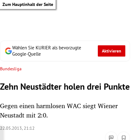
Zum Hauptinhalt der Seite
Wählen Sie KURIER als bevorzugte
Aktivieren
Google-Quelle
Bundesliga
Zehn Neustädter holen drei Punkte
Gegen einen harmlosen WAC siegt Wiener
Neustadt mit 2:0.
22.05.2013, 21:12
tik Untermenü