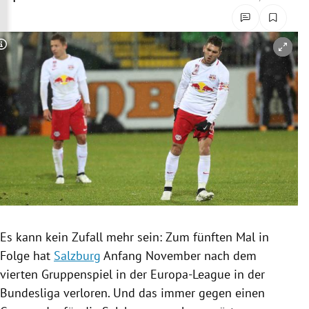
rreich Untermenü
rt Untermenü
Copyright-Hinweis öffnen/schließen
schaft Untermenü
s Untermenü
zeit Untermenü
undheit Untermenü
tur Untermenü
Es kann kein Zufall mehr sein: Zum fünften Mal in
nung Untermenü
Folge hat
Salzburg
Anfang November nach dem
vierten Gruppenspiel in der Europa-League in der
lität Untermenü
Bundesliga verloren. Und das immer gegen einen