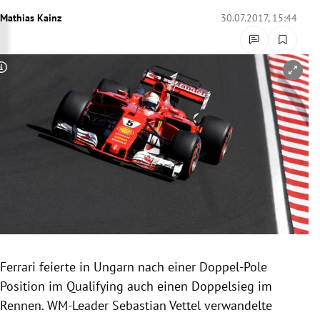
rreich Untermenü
Mathias Kainz
30.07.2017, 15:44
rt Untermenü
Copyright-Hinweis öffnen/schließen
schaft Untermenü
s Untermenü
zeit Untermenü
undheit Untermenü
tur Untermenü
nung Untermenü
Ferrari
feierte in
Ungarn
nach einer Doppel-Pole
Position im Qualifying auch einen
Doppelsieg
im
lität Untermenü
Rennen. WM-Leader Sebastian Vettel verwandelte