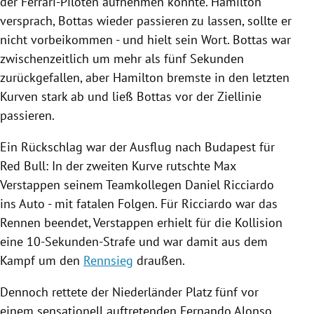
der Ferrari-Piloten aufnehmen konnte.
Hamilton
versprach,
Bottas
wieder passieren zu lassen, sollte er
nicht vorbeikommen - und hielt sein Wort.
Bottas
war
zwischenzeitlich um mehr als fünf Sekunden
zurückgefallen, aber
Hamilton
bremste in den letzten
Kurven stark ab und ließ
Bottas
vor der Ziellinie
passieren.
Ein Rückschlag war der Ausflug nach
Budapest
für
Red Bull
: In der zweiten Kurve rutschte
Max
Verstappen
seinem Teamkollegen
Daniel Ricciardo
ins
Auto
- mit fatalen Folgen. Für
Ricciardo
war das
Rennen beendet,
Verstappen
erhielt für die Kollision
eine 10-Sekunden-Strafe und war damit aus dem
Kampf um den
Rennsieg
draußen.
Dennoch rettete der Niederländer Platz fünf vor
einem sensationell auftretenden
Fernando Alonso
,