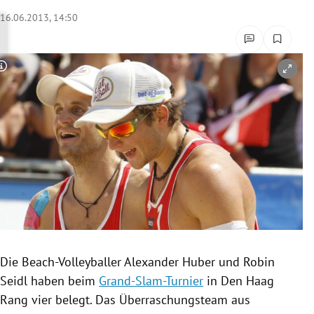
rreich Untermenü
16.06.2013, 14:50
rt Untermenü
Copyright-Hinweis öffnen/schließen
schaft Untermenü
s Untermenü
zeit Untermenü
undheit Untermenü
tur Untermenü
nung Untermenü
Die Beach-Volleyballer
Alexander Huber
und
Robin
Seidl
haben beim
Grand-Slam-Turnier
in
Den Haag
lität Untermenü
Rang vier belegt. Das Überraschungsteam aus