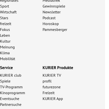
Regionales
Mediathek
Sport
Gewinnspiele
Wirtschaft
Newsletter
Stars
Podcast
freizeit
Horoskop
Fokus
Pammesberger
Leben
Kultur
Meinung
Klima
Mobilität
Service
KURIER Produkte
KURIER club
KURIER TV
Spiele
profil
TV-Programm
futurezone
Kinoprogramm
Freizeit
Eventsuche
KURIER App
Partnersuche