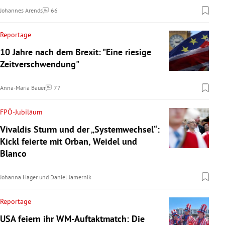
Johannes Arends
66
Kommentare
Reportage
10 Jahre nach dem Brexit: "Eine riesige
Zeitverschwendung"
Anna-Maria Bauer
77
Kommentare
FPÖ-Jubiläum
Vivaldis Sturm und der „Systemwechsel“:
Kickl feierte mit Orban, Weidel und
Blanco
Johanna Hager
und
Daniel Jamernik
Reportage
USA feiern ihr WM-Auftaktmatch: Die