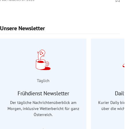
Unsere Newsletter
Slide 1 von 9
Täglich
Frühdienst Newsletter
Daily
Der tägliche Nachrichtenüberblick am
Kurier Daily biet
Morgen, inklusive Wetterbericht für ganz
über die wichti
Österreich.