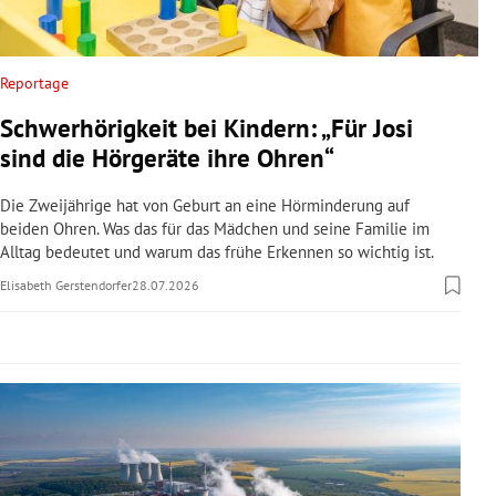
rreich Untermenü
rt Untermenü
Reportage
Schwerhörigkeit bei Kindern: „Für Josi
schaft Untermenü
sind die Hörgeräte ihre Ohren“
s Untermenü
Die Zweijährige hat von Geburt an eine Hörminderung auf
beiden Ohren. Was das für das Mädchen und seine Familie im
zeit Untermenü
Alltag bedeutet und warum das frühe Erkennen so wichtig ist.
Elisabeth Gerstendorfer
28.07.2026
undheit Untermenü
tur Untermenü
nung Untermenü
lität Untermenü