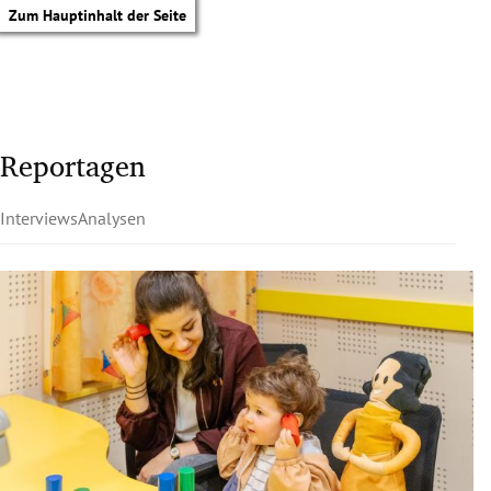
Zum Hauptinhalt der Seite
Reportagen
Interviews
Analysen
tik Untermenü