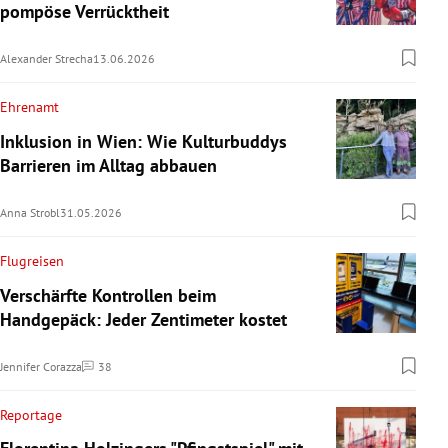
pompöse Verrücktheit
Alexander Strecha
13.06.2026
Ehrenamt
Inklusion in Wien: Wie Kulturbuddys
Barrieren im Alltag abbauen
Anna Strobl
31.05.2026
Flugreisen
Verschärfte Kontrollen beim
Handgepäck: Jeder Zentimeter kostet
Jennifer Corazza
38
Kommentare
Reportage