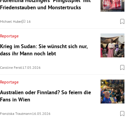
Florentina Holzingers "Pfingstspiel" mit
Friedenstauben und Monstertrucks
Michael Huber
16
Kommentare
Reportage
Krieg im Sudan: Sie wünscht sich nur,
dass ihr Mann noch lebt
Caroline Ferstl
17.05.2026
Reportage
Australien oder Finnland? So feiern die
Fans in Wien
Franziska Trautmann
16.05.2026