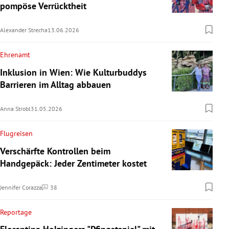
pompöse Verrücktheit
Alexander Strecha
13.06.2026
Ehrenamt
Inklusion in Wien: Wie Kulturbuddys
Barrieren im Alltag abbauen
Anna Strobl
31.05.2026
Flugreisen
Verschärfte Kontrollen beim
Handgepäck: Jeder Zentimeter kostet
Jennifer Corazza
38
Kommentare
Reportage