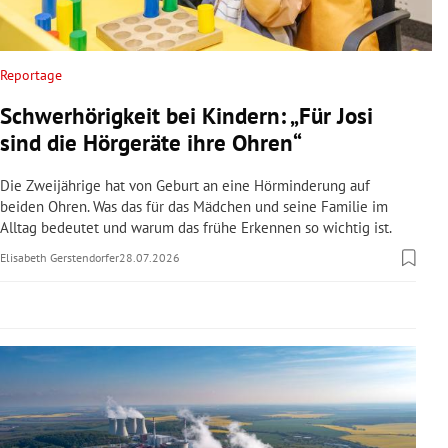
rreich Untermenü
rt Untermenü
Reportage
Schwerhörigkeit bei Kindern: „Für Josi
schaft Untermenü
sind die Hörgeräte ihre Ohren“
s Untermenü
Die Zweijährige hat von Geburt an eine Hörminderung auf
beiden Ohren. Was das für das Mädchen und seine Familie im
zeit Untermenü
Alltag bedeutet und warum das frühe Erkennen so wichtig ist.
Elisabeth Gerstendorfer
28.07.2026
undheit Untermenü
tur Untermenü
nung Untermenü
lität Untermenü