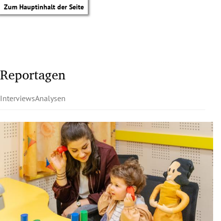
Zum Hauptinhalt der Seite
Reportagen
Interviews
Analysen
tik Untermenü