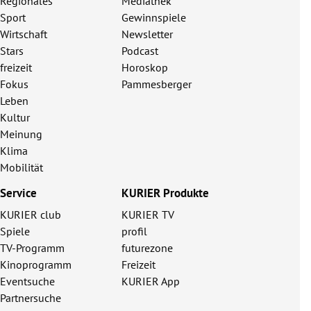
Regionales
Mediathek
Sport
Gewinnspiele
Wirtschaft
Newsletter
Stars
Podcast
freizeit
Horoskop
Fokus
Pammesberger
Leben
Kultur
Meinung
Klima
Mobilität
Service
KURIER Produkte
KURIER club
KURIER TV
Spiele
profil
TV-Programm
futurezone
Kinoprogramm
Freizeit
Eventsuche
KURIER App
Partnersuche