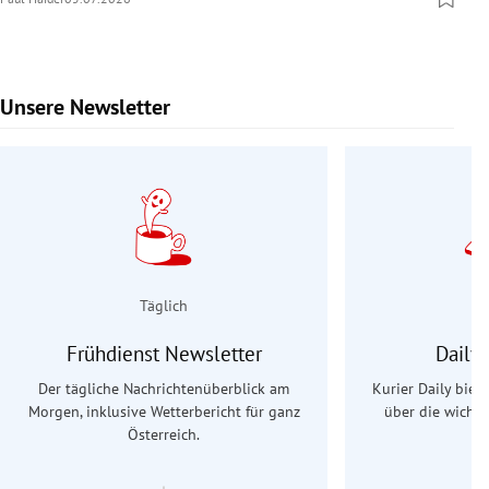
Unsere Newsletter
Slide 1 von 9
Täglich
Frühdienst Newsletter
Daily
Der tägliche Nachrichtenüberblick am
Kurier Daily biet
Morgen, inklusive Wetterbericht für ganz
über die wichti
Österreich.