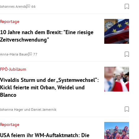
Johannes Arends
66
Kommentare
Reportage
10 Jahre nach dem Brexit: "Eine riesige
Zeitverschwendung"
Anna-Maria Bauer
77
Kommentare
FPÖ-Jubiläum
Vivaldis Sturm und der „Systemwechsel“:
Kickl feierte mit Orban, Weidel und
Blanco
Johanna Hager
und
Daniel Jamernik
Reportage
USA feiern ihr WM-Auftaktmatch: Die