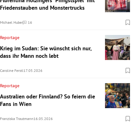
Florentina Holzingers "Pfingstspiel" mit
Friedenstauben und Monstertrucks
Michael Huber
16
Kommentare
Reportage
Krieg im Sudan: Sie wünscht sich nur,
dass ihr Mann noch lebt
Caroline Ferstl
17.05.2026
Reportage
Australien oder Finnland? So feiern die
Fans in Wien
Franziska Trautmann
16.05.2026