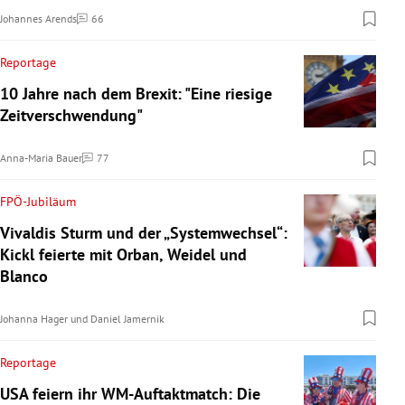
Johannes Arends
66
Kommentare
Reportage
10 Jahre nach dem Brexit: "Eine riesige
Zeitverschwendung"
Anna-Maria Bauer
77
Kommentare
FPÖ-Jubiläum
Vivaldis Sturm und der „Systemwechsel“:
Kickl feierte mit Orban, Weidel und
Blanco
Johanna Hager
und
Daniel Jamernik
Reportage
USA feiern ihr WM-Auftaktmatch: Die