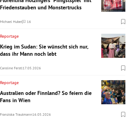
Florentina Holzingers "Pfingstspiel" mit
Friedenstauben und Monstertrucks
Michael Huber
16
Kommentare
Reportage
Krieg im Sudan: Sie wünscht sich nur,
dass ihr Mann noch lebt
Caroline Ferstl
17.05.2026
Reportage
Australien oder Finnland? So feiern die
Fans in Wien
Franziska Trautmann
16.05.2026