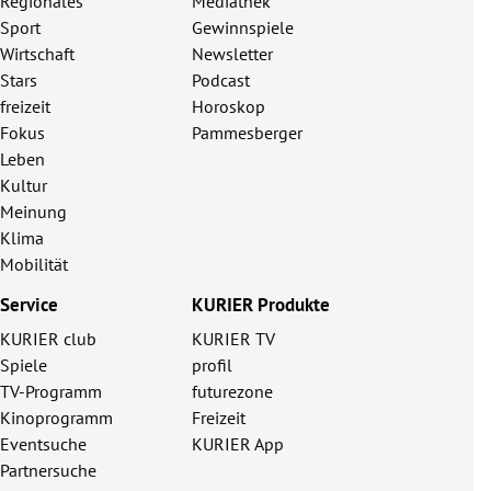
Regionales
Mediathek
Sport
Gewinnspiele
Wirtschaft
Newsletter
Stars
Podcast
freizeit
Horoskop
Fokus
Pammesberger
Leben
Kultur
Meinung
Klima
Mobilität
Service
KURIER Produkte
KURIER club
KURIER TV
Spiele
profil
TV-Programm
futurezone
Kinoprogramm
Freizeit
Eventsuche
KURIER App
Partnersuche