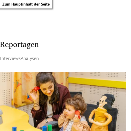
Zum Hauptinhalt der Seite
Reportagen
Interviews
Analysen
tik Untermenü