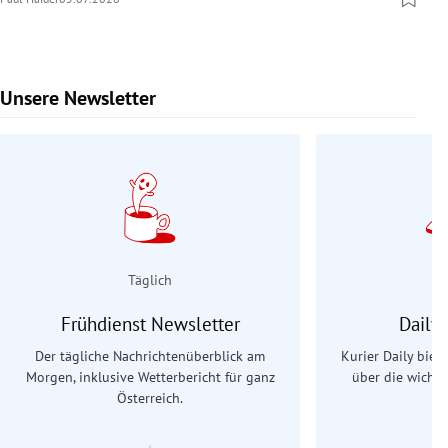
Unsere Newsletter
Slide 1 von 9
Täglich
Frühdienst Newsletter
Daily
Der tägliche Nachrichtenüberblick am
Kurier Daily biet
Morgen, inklusive Wetterbericht für ganz
über die wichti
Österreich.