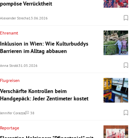
pompöse Verrücktheit
Alexander Strecha
13.06.2026
Ehrenamt
Inklusion in Wien: Wie Kulturbuddys
Barrieren im Alltag abbauen
Anna Strobl
31.05.2026
Flugreisen
Verschärfte Kontrollen beim
Handgepäck: Jeder Zentimeter kostet
Jennifer Corazza
38
Kommentare
Reportage