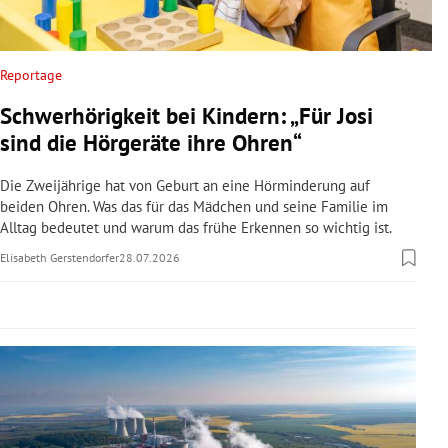
rreich Untermenü
rt Untermenü
Reportage
Schwerhörigkeit bei Kindern: „Für Josi
schaft Untermenü
sind die Hörgeräte ihre Ohren“
s Untermenü
Die Zweijährige hat von Geburt an eine Hörminderung auf
beiden Ohren. Was das für das Mädchen und seine Familie im
zeit Untermenü
Alltag bedeutet und warum das frühe Erkennen so wichtig ist.
Elisabeth Gerstendorfer
28.07.2026
undheit Untermenü
tur Untermenü
nung Untermenü
lität Untermenü