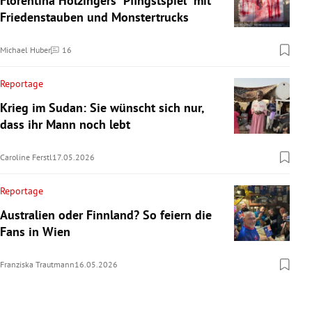
Florentina Holzingers "Pfingstspiel" mit
Friedenstauben und Monstertrucks
Michael Huber
16
Kommentare
Reportage
Krieg im Sudan: Sie wünscht sich nur,
dass ihr Mann noch lebt
Caroline Ferstl
17.05.2026
Reportage
Australien oder Finnland? So feiern die
Fans in Wien
Franziska Trautmann
16.05.2026