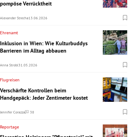
pompöse Verrücktheit
Alexander Strecha
13.06.2026
Ehrenamt
Inklusion in Wien: Wie Kulturbuddys
Barrieren im Alltag abbauen
Anna Strobl
31.05.2026
Flugreisen
Verschärfte Kontrollen beim
Handgepäck: Jeder Zentimeter kostet
Jennifer Corazza
38
Kommentare
Reportage