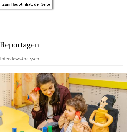
Zum Hauptinhalt der Seite
Reportagen
Interviews
Analysen
tik Untermenü