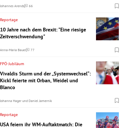
Johannes Arends
66
Kommentare
Reportage
10 Jahre nach dem Brexit: "Eine riesige
Zeitverschwendung"
Anna-Maria Bauer
77
Kommentare
FPÖ-Jubiläum
Vivaldis Sturm und der „Systemwechsel“:
Kickl feierte mit Orban, Weidel und
Blanco
Johanna Hager
und
Daniel Jamernik
Reportage
USA feiern ihr WM-Auftaktmatch: Die