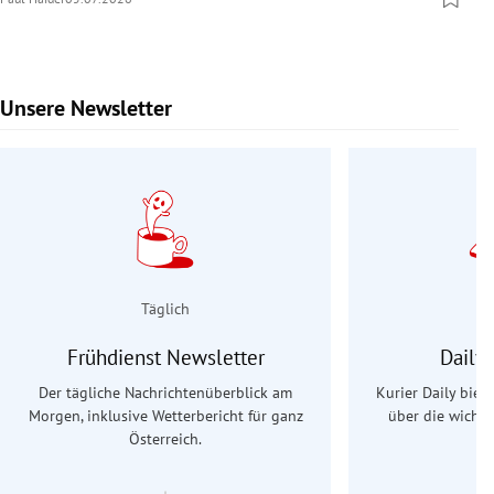
Unsere Newsletter
Slide 1 von 9
Täglich
Frühdienst Newsletter
Daily
Der tägliche Nachrichtenüberblick am
Kurier Daily biet
Morgen, inklusive Wetterbericht für ganz
über die wichti
Österreich.