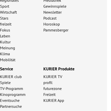
Regionales
Mediathek
Sport
Gewinnspiele
Wirtschaft
Newsletter
Stars
Podcast
freizeit
Horoskop
Fokus
Pammesberger
Leben
Kultur
Meinung
Klima
Mobilität
Service
KURIER Produkte
KURIER club
KURIER TV
Spiele
profil
TV-Programm
futurezone
Kinoprogramm
Freizeit
Eventsuche
KURIER App
Partnersuche