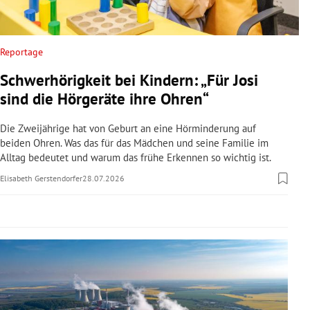
rreich Untermenü
rt Untermenü
Reportage
Schwerhörigkeit bei Kindern: „Für Josi
schaft Untermenü
sind die Hörgeräte ihre Ohren“
s Untermenü
Die Zweijährige hat von Geburt an eine Hörminderung auf
beiden Ohren. Was das für das Mädchen und seine Familie im
zeit Untermenü
Alltag bedeutet und warum das frühe Erkennen so wichtig ist.
Elisabeth Gerstendorfer
28.07.2026
undheit Untermenü
tur Untermenü
nung Untermenü
lität Untermenü