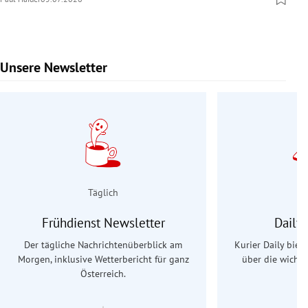
Unsere Newsletter
Slide 1 von 9
Täglich
Frühdienst Newsletter
Daily
Der tägliche Nachrichtenüberblick am
Kurier Daily biet
Morgen, inklusive Wetterbericht für ganz
über die wichti
Österreich.