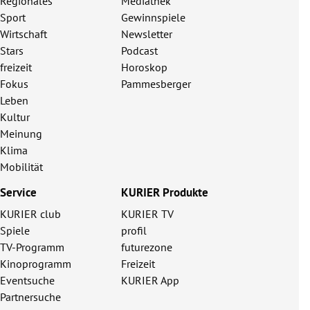
Regionales
Mediathek
Sport
Gewinnspiele
Wirtschaft
Newsletter
Stars
Podcast
freizeit
Horoskop
Fokus
Pammesberger
Leben
Kultur
Meinung
Klima
Mobilität
Service
KURIER Produkte
KURIER club
KURIER TV
Spiele
profil
TV-Programm
futurezone
Kinoprogramm
Freizeit
Eventsuche
KURIER App
Partnersuche