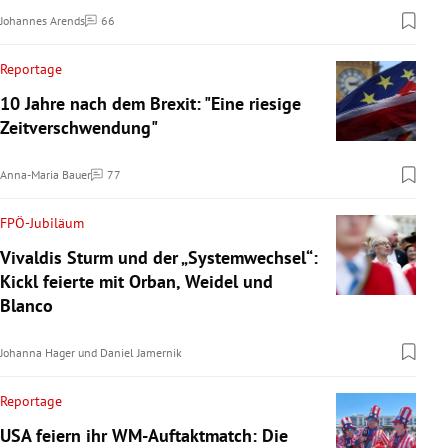
Johannes Arends
66
Kommentare
Reportage
10 Jahre nach dem Brexit: "Eine riesige
Zeitverschwendung"
Anna-Maria Bauer
77
Kommentare
FPÖ-Jubiläum
Vivaldis Sturm und der „Systemwechsel“:
Kickl feierte mit Orban, Weidel und
Blanco
Johanna Hager
und
Daniel Jamernik
Reportage
USA feiern ihr WM-Auftaktmatch: Die