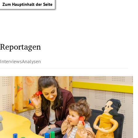
Zum Hauptinhalt der Seite
Reportagen
Interviews
Analysen
tik Untermenü