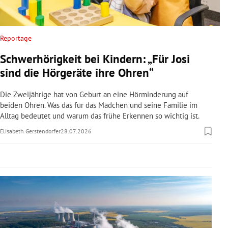
rreich Untermenü
rt Untermenü
Reportage
Schwerhörigkeit bei Kindern: „Für Josi
schaft Untermenü
sind die Hörgeräte ihre Ohren“
s Untermenü
Die Zweijährige hat von Geburt an eine Hörminderung auf
beiden Ohren. Was das für das Mädchen und seine Familie im
zeit Untermenü
Alltag bedeutet und warum das frühe Erkennen so wichtig ist.
Elisabeth Gerstendorfer
28.07.2026
undheit Untermenü
tur Untermenü
nung Untermenü
lität Untermenü