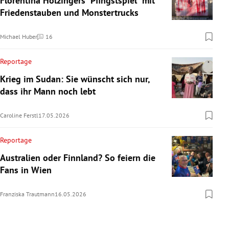
Florentina Holzingers "Pfingstspiel" mit
Friedenstauben und Monstertrucks
Michael Huber
16
Kommentare
Reportage
Krieg im Sudan: Sie wünscht sich nur,
dass ihr Mann noch lebt
Caroline Ferstl
17.05.2026
Reportage
Australien oder Finnland? So feiern die
Fans in Wien
Franziska Trautmann
16.05.2026