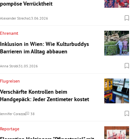
pompöse Verrücktheit
Alexander Strecha
13.06.2026
Ehrenamt
Inklusion in Wien: Wie Kulturbuddys
Barrieren im Alltag abbauen
Anna Strobl
31.05.2026
Flugreisen
Verschärfte Kontrollen beim
Handgepäck: Jeder Zentimeter kostet
Jennifer Corazza
38
Kommentare
Reportage