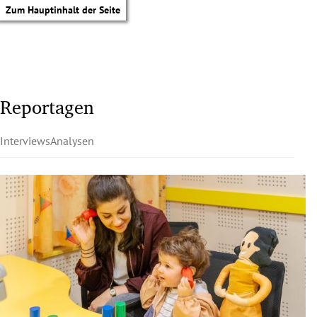
Zum Hauptinhalt der Seite
Reportagen
Interviews
Analysen
tik Untermenü