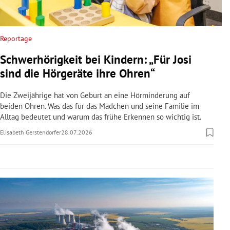
rreich Untermenü
rt Untermenü
Reportage
Schwerhörigkeit bei Kindern: „Für Josi
schaft Untermenü
sind die Hörgeräte ihre Ohren“
s Untermenü
Die Zweijährige hat von Geburt an eine Hörminderung auf
beiden Ohren. Was das für das Mädchen und seine Familie im
zeit Untermenü
Alltag bedeutet und warum das frühe Erkennen so wichtig ist.
Elisabeth Gerstendorfer
28.07.2026
undheit Untermenü
tur Untermenü
nung Untermenü
lität Untermenü