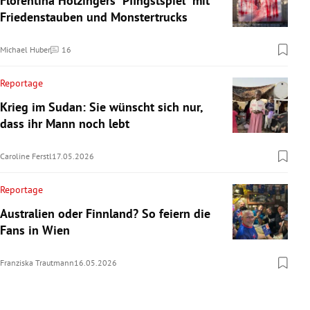
Florentina Holzingers "Pfingstspiel" mit
Friedenstauben und Monstertrucks
Michael Huber
16
Kommentare
Reportage
Krieg im Sudan: Sie wünscht sich nur,
dass ihr Mann noch lebt
Caroline Ferstl
17.05.2026
Reportage
Australien oder Finnland? So feiern die
Fans in Wien
Franziska Trautmann
16.05.2026