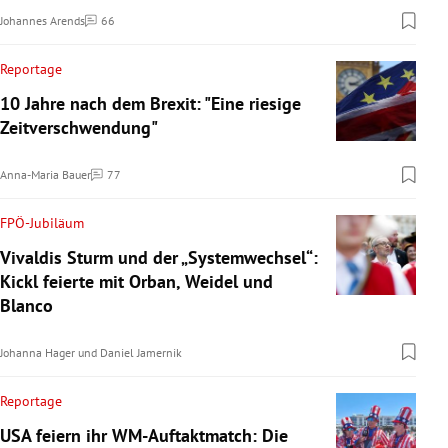
Johannes Arends
66
Kommentare
Reportage
10 Jahre nach dem Brexit: "Eine riesige
Zeitverschwendung"
Anna-Maria Bauer
77
Kommentare
FPÖ-Jubiläum
Vivaldis Sturm und der „Systemwechsel“:
Kickl feierte mit Orban, Weidel und
Blanco
Johanna Hager
und
Daniel Jamernik
Reportage
USA feiern ihr WM-Auftaktmatch: Die