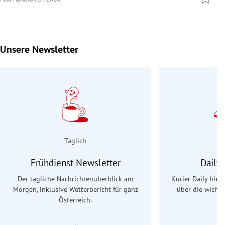
Unsere Newsletter
Slide 1 von 9
Täglich
Frühdienst Newsletter
Daily
Der tägliche Nachrichtenüberblick am
Kurier Daily biet
Morgen, inklusive Wetterbericht für ganz
über die wichti
Österreich.