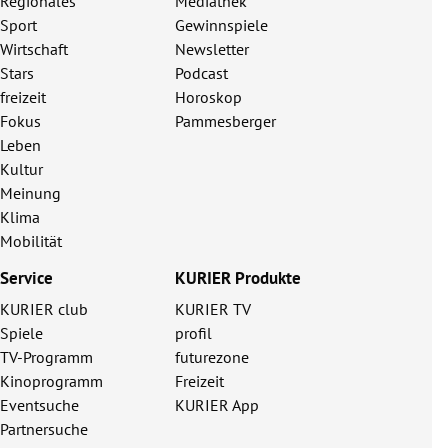
Regionales
Mediathek
Sport
Gewinnspiele
Wirtschaft
Newsletter
Stars
Podcast
freizeit
Horoskop
Fokus
Pammesberger
Leben
Kultur
Meinung
Klima
Mobilität
Service
KURIER Produkte
KURIER club
KURIER TV
Spiele
profil
TV-Programm
futurezone
Kinoprogramm
Freizeit
Eventsuche
KURIER App
Partnersuche