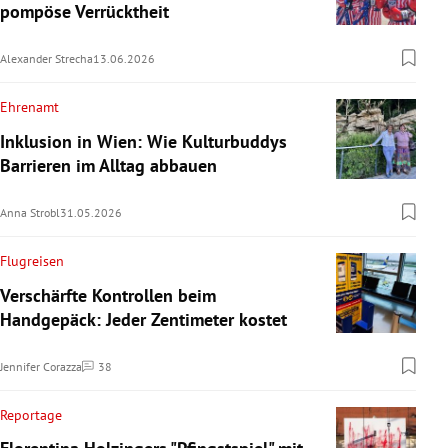
pompöse Verrücktheit
Alexander Strecha
13.06.2026
Ehrenamt
Inklusion in Wien: Wie Kulturbuddys
Barrieren im Alltag abbauen
Anna Strobl
31.05.2026
Flugreisen
Verschärfte Kontrollen beim
Handgepäck: Jeder Zentimeter kostet
Jennifer Corazza
38
Kommentare
Reportage