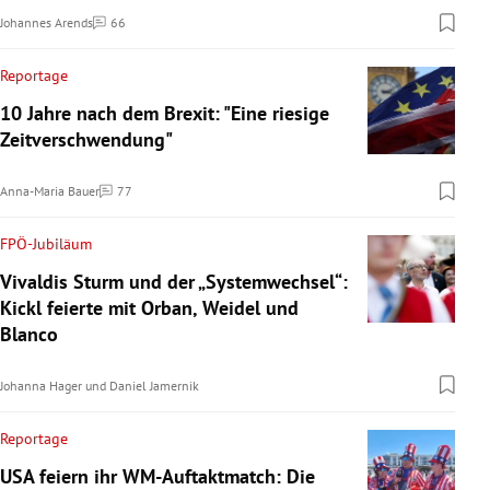
Johannes Arends
66
Kommentare
Reportage
10 Jahre nach dem Brexit: "Eine riesige
Zeitverschwendung"
Anna-Maria Bauer
77
Kommentare
FPÖ-Jubiläum
Vivaldis Sturm und der „Systemwechsel“:
Kickl feierte mit Orban, Weidel und
Blanco
Johanna Hager
und
Daniel Jamernik
Reportage
USA feiern ihr WM-Auftaktmatch: Die