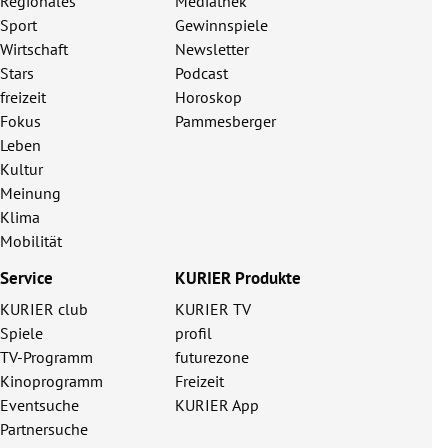
Regionales
Mediathek
Sport
Gewinnspiele
Wirtschaft
Newsletter
Stars
Podcast
freizeit
Horoskop
Fokus
Pammesberger
Leben
Kultur
Meinung
Klima
Mobilität
Service
KURIER Produkte
KURIER club
KURIER TV
Spiele
profil
TV-Programm
futurezone
Kinoprogramm
Freizeit
Eventsuche
KURIER App
Partnersuche