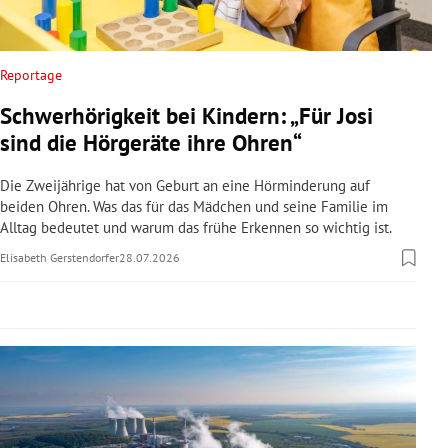
rreich Untermenü
rt Untermenü
Reportage
Schwerhörigkeit bei Kindern: „Für Josi
schaft Untermenü
sind die Hörgeräte ihre Ohren“
s Untermenü
Die Zweijährige hat von Geburt an eine Hörminderung auf
beiden Ohren. Was das für das Mädchen und seine Familie im
zeit Untermenü
Alltag bedeutet und warum das frühe Erkennen so wichtig ist.
Elisabeth Gerstendorfer
28.07.2026
undheit Untermenü
tur Untermenü
nung Untermenü
lität Untermenü