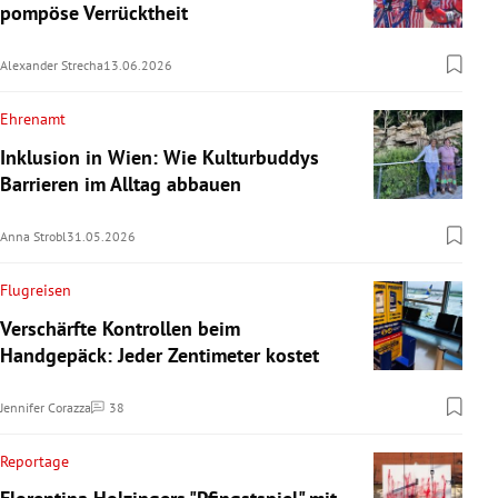
pompöse Verrücktheit
Alexander Strecha
13.06.2026
Ehrenamt
Inklusion in Wien: Wie Kulturbuddys
Barrieren im Alltag abbauen
Anna Strobl
31.05.2026
Flugreisen
Verschärfte Kontrollen beim
Handgepäck: Jeder Zentimeter kostet
Jennifer Corazza
38
Kommentare
Reportage