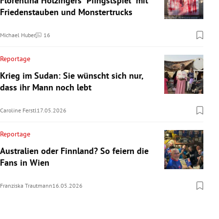
Florentina Holzingers "Pfingstspiel" mit
Friedenstauben und Monstertrucks
Michael Huber
16
Kommentare
Reportage
Krieg im Sudan: Sie wünscht sich nur,
dass ihr Mann noch lebt
Caroline Ferstl
17.05.2026
Reportage
Australien oder Finnland? So feiern die
Fans in Wien
Franziska Trautmann
16.05.2026