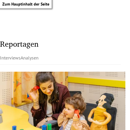
Zum Hauptinhalt der Seite
Reportagen
Interviews
Analysen
tik Untermenü