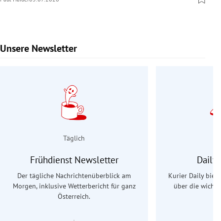
Unsere Newsletter
Slide 1 von 9
Täglich
Frühdienst Newsletter
Daily
Der tägliche Nachrichtenüberblick am
Kurier Daily biet
Morgen, inklusive Wetterbericht für ganz
über die wichti
Österreich.