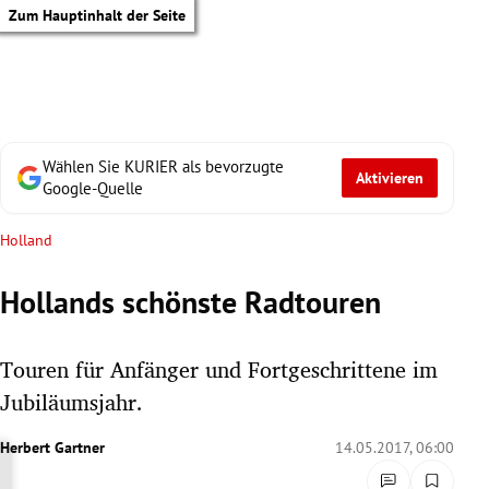
Zum Hauptinhalt der Seite
Wählen Sie KURIER als bevorzugte
Aktivieren
Google-Quelle
Holland
Hollands schönste Radtouren
Touren für Anfänger und Fortgeschrittene im
Jubiläumsjahr.
Herbert Gartner
14.05.2017, 06:00
tik Untermenü