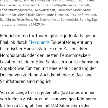
Frühling, Grün, Himmel, Holländische Kultur, Horizontal, Im Freien,
In einer Reihe, Jahreszeit, Kulturen, Kulturpflanze, Landschaft,
Landschaftspanorama, Landwirtschaft, Ländliches Motiv, Natur,
Nicht-städtisches Motiv, Niederlande, Niemand, Provinz Flevoland,
Radfahren, Reise, Rosa, Rot, Schöne Natur, Sonnenlicht, Sonnig, Tag,
Tulpe, Bildnummer 533429764
Möglichkeiten für Touren gibt es jedenfalls genug.
Egal, ob durch
Flevolands
Tulpenfelder, entlang
historischer Hansestädte, zu den Käsemärkten
Nordhollands
oder den besten Feinschmecker-
Lokalen in Leiden. Eine Schlössertour ist ebenso im
Angebot wie Fahrten mit Meeresblick entlang der
Deiche von
Zeeland
. Auch kombinierte Rad- und
Schiffstouren sind möglich.
Von der Länge her ist jedenfalls (fast) alles drinnen:
von kleinen Ausfahrten mit nur wenigen Kilometern
bis hin zu Langfahrten mit 100 Kilometern oder