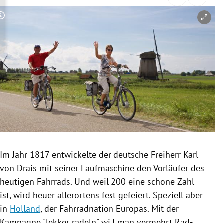
rreich Untermenü
Copyright-Hinweis öffnen/schließen
rt Untermenü
schaft Untermenü
s Untermenü
zeit Untermenü
undheit Untermenü
tur Untermenü
Im Jahr 1817 entwickelte der deutsche
Freiherr
Karl
von Drais mit seiner
Laufmaschine
den Vorläufer des
nung Untermenü
heutigen Fahrrads. Und weil 200 eine schöne Zahl
ist, wird heuer allerortens fest gefeiert. Speziell aber
lität Untermenü
in
Holland
, der Fahrradnation
Europas
. Mit der
Kampagne "lekker radeln" will man vermehrt Rad-