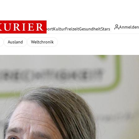
Anmelde
rreich
Politik
Wirtschaft
Sport
Kultur
Freizeit
Gesundheit
Stars
Ausland
Weltchronik