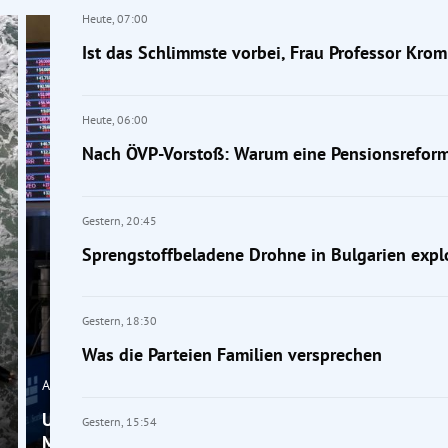
Heute,
07:00
Ist das Schlimmste vorbei, Frau Professor Kro
Heute,
06:00
Nach ÖVP-Vorstoß: Warum eine Pensionsreform
Gestern,
20:45
Sprengstoffbeladene Drohne in Bulgarien expl
Gestern,
18:30
Was die Parteien Familien versprechen
Ausland
US-Schulden machen nervös: „Dann haben wir die
Gestern,
15:54
Mutter aller Krisen“