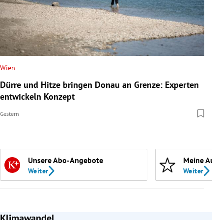
Wien
Dürre und Hitze bringen Donau an Grenze: Experten
entwickeln Konzept
Gestern
Unsere Abo-Angebote
Meine Aut
Weiter
Weiter
Klimawandel
Slide 1 von 4