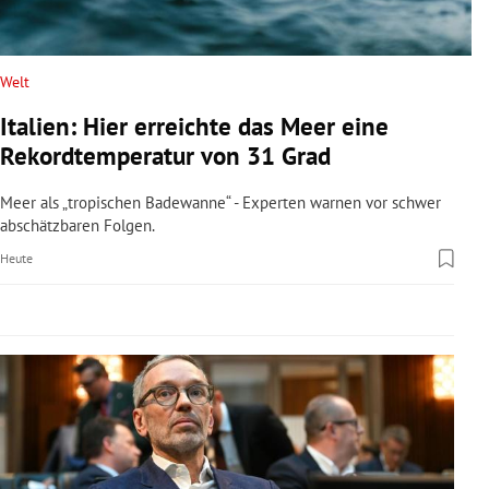
rreich Untermenü
rt Untermenü
Welt
Italien: Hier erreichte das Meer eine
schaft Untermenü
Rekordtemperatur von 31 Grad
s Untermenü
Meer als „tropischen Badewanne“ - Experten warnen vor schwer
abschätzbaren Folgen.
zeit Untermenü
Heute
undheit Untermenü
tur Untermenü
nung Untermenü
lität Untermenü