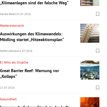
„Klimaanlagen sind der falsche Weg“
Sandra Baierl
25.07.2026
Niederösterreich
Auswirkungen des Klimawandels:
Mödling startet „Hitzeaktionsplan“
Stefan Jedlicka
22.07.2026
El Niño als Ursache
Great Barrier Reef: Warnung vor
„Kollaps“
21.07.2026
Gesundheit