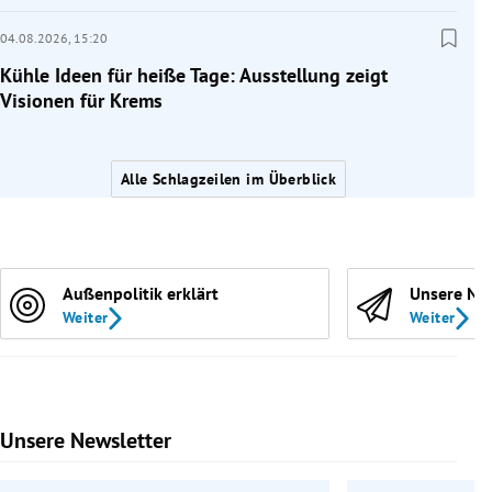
04.08.2026,
15:20
Kühle Ideen für heiße Tage: Ausstellung zeigt
Visionen für Krems
Alle Schlagzeilen im Überblick
Außenpolitik erklärt
Unsere Ne
Weiter
Weiter
Unsere Newsletter
Slide 1 von 9