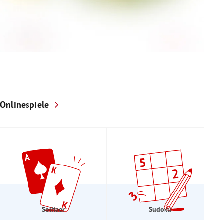
Onlinespiele
Solitaer
Sudoku