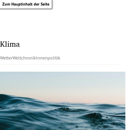
Zum Hauptinhalt der Seite
Klima
Wetter
Weltchronik
Innenpolitik
tik Untermenü