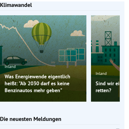
Klimawandel
Slide 1 von 4
Inland
Inland
Was Energiewende eigentlich
heißt: "Ab 2030 darf es keine
Sind wir eigen
Benzinautos mehr geben"
retten?
Die neuesten Meldungen