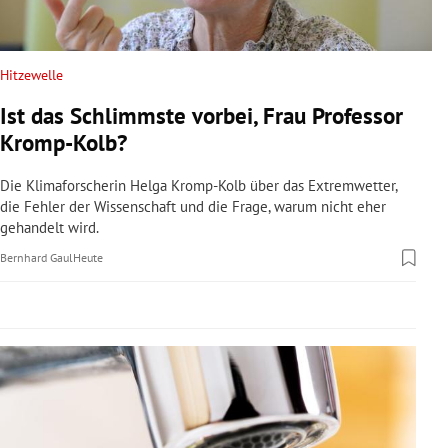
rreich Untermenü
rt Untermenü
Hitzewelle
Ist das Schlimmste vorbei, Frau Professor
schaft Untermenü
Kromp-Kolb?
s Untermenü
Die Klimaforscherin Helga Kromp-Kolb über das Extremwetter,
die Fehler der Wissenschaft und die Frage, warum nicht eher
zeit Untermenü
gehandelt wird.
Bernhard Gaul
Heute
undheit Untermenü
tur Untermenü
nung Untermenü
lität Untermenü