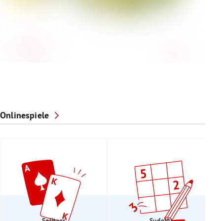
Onlinespiele
Solitaer
Sudoku