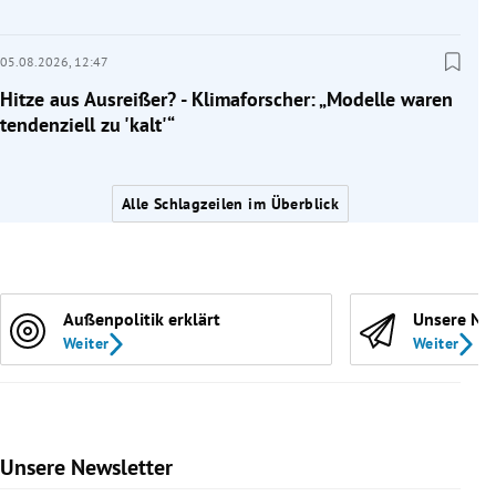
05.08.2026,
12:47
Hitze aus Ausreißer? - Klimaforscher: „Modelle waren
tendenziell zu 'kalt'“
Alle Schlagzeilen im Überblick
Außenpolitik erklärt
Unsere Ne
Weiter
Weiter
Unsere Newsletter
Slide 1 von 9