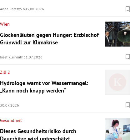
Anna Perazzolo
03.08.2026
Wien
Glockenläuten gegen Hunger: Erzbischof
Grünwidl zur Klimakrise
Josef Kleinrath
31.07.2026
ZiB 2
Hydrologe warnt vor Wassermangel:
„Kann noch knapp werden“
30.07.2026
Gesundheit
Dieses Gesundheitsrisiko durch
Dauerhitze wird unterschätzt