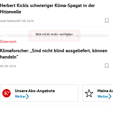
Herbert Kickls schwieriger Klima-Spagat in der
Hitzewelle
Josef Gebhard
07.08.2026
Bild nicht mehr verfügbar
Österreich
Klimaforscher: „Sind nicht blind ausgeliefert, können
handeln“
06.08.2026
Unsere Abo-Angebote
Meine Aut
Weiter
Weiter