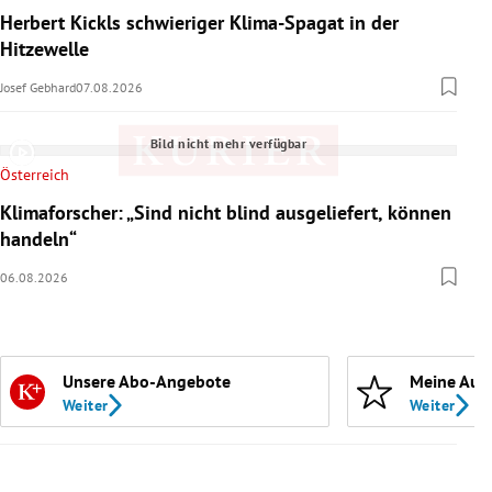
Herbert Kickls schwieriger Klima-Spagat in der
Hitzewelle
Josef Gebhard
07.08.2026
Bild nicht mehr verfügbar
Österreich
Klimaforscher: „Sind nicht blind ausgeliefert, können
handeln“
06.08.2026
Unsere Abo-Angebote
Meine Aut
Weiter
Weiter