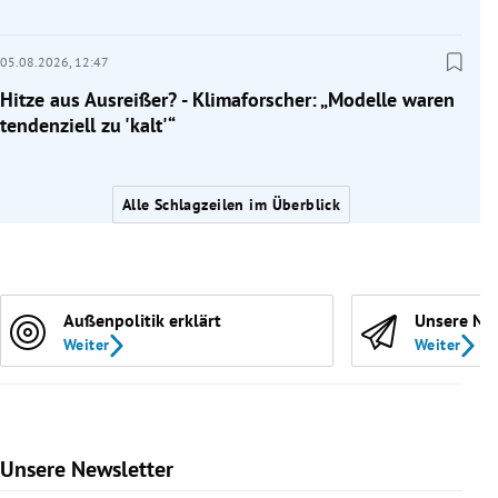
05.08.2026,
12:47
Hitze aus Ausreißer? - Klimaforscher: „Modelle waren
tendenziell zu 'kalt'“
Alle Schlagzeilen im Überblick
Außenpolitik erklärt
Unsere Ne
Weiter
Weiter
Unsere Newsletter
Slide 1 von 9