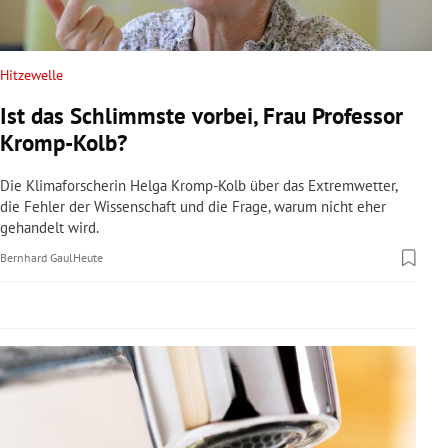
rreich Untermenü
rt Untermenü
Hitzewelle
Ist das Schlimmste vorbei, Frau Professor
schaft Untermenü
Kromp-Kolb?
s Untermenü
Die Klimaforscherin Helga Kromp-Kolb über das Extremwetter,
die Fehler der Wissenschaft und die Frage, warum nicht eher
zeit Untermenü
gehandelt wird.
Bernhard Gaul
Heute
undheit Untermenü
tur Untermenü
nung Untermenü
lität Untermenü