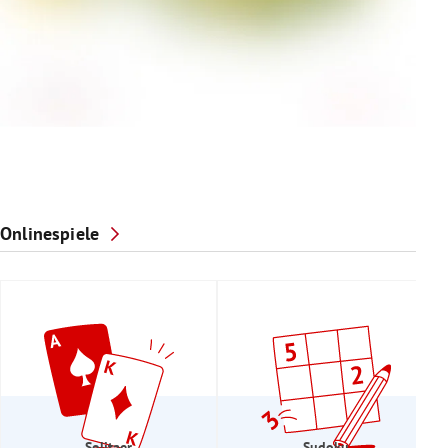
Onlinespiele
Solitaer
Sudoku