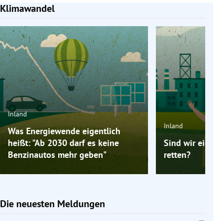
Klimawandel
Slide 1 von 4
Inland
Inland
Was Energiewende eigentlich
heißt: "Ab 2030 darf es keine
Sind wir eigen
Benzinautos mehr geben"
retten?
Die neuesten Meldungen