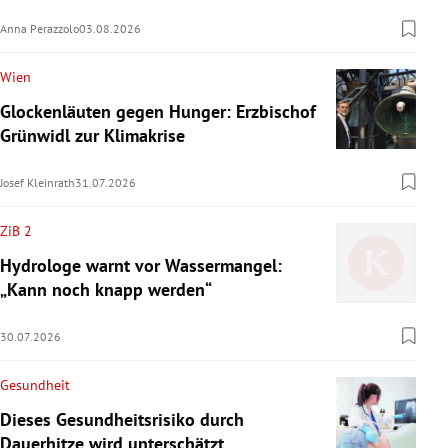
Anna Perazzolo
03.08.2026
Wien
Glockenläuten gegen Hunger: Erzbischof
Grünwidl zur Klimakrise
Josef Kleinrath
31.07.2026
ZiB 2
Hydrologe warnt vor Wassermangel:
„Kann noch knapp werden“
30.07.2026
Gesundheit
Dieses Gesundheitsrisiko durch
Dauerhitze wird unterschätzt