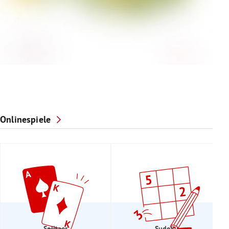
Onlinespiele
Solitaer
Sudoku