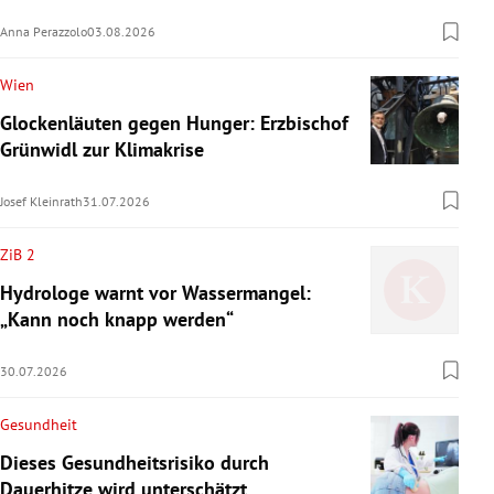
Anna Perazzolo
03.08.2026
Wien
Glockenläuten gegen Hunger: Erzbischof
Grünwidl zur Klimakrise
Josef Kleinrath
31.07.2026
ZiB 2
Hydrologe warnt vor Wassermangel:
„Kann noch knapp werden“
30.07.2026
Gesundheit
Dieses Gesundheitsrisiko durch
Dauerhitze wird unterschätzt