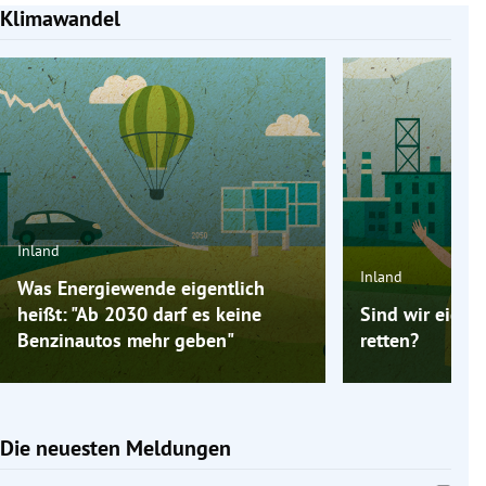
Klimawandel
Slide 1 von 4
Inland
Inland
Was Energiewende eigentlich
heißt: "Ab 2030 darf es keine
Sind wir eigen
Benzinautos mehr geben"
retten?
Die neuesten Meldungen