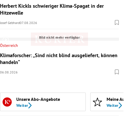
Herbert Kickls schwieriger Klima-Spagat in der
Hitzewelle
Josef Gebhard
07.08.2026
Bild nicht mehr verfügbar
Österreich
Klimaforscher: „Sind nicht blind ausgeliefert, können
handeln“
06.08.2026
Unsere Abo-Angebote
Meine Aut
Weiter
Weiter