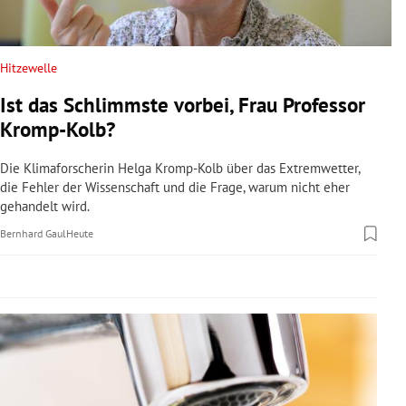
rreich Untermenü
rt Untermenü
Hitzewelle
Ist das Schlimmste vorbei, Frau Professor
schaft Untermenü
Kromp-Kolb?
s Untermenü
Die Klimaforscherin Helga Kromp-Kolb über das Extremwetter,
die Fehler der Wissenschaft und die Frage, warum nicht eher
zeit Untermenü
gehandelt wird.
Bernhard Gaul
Heute
undheit Untermenü
tur Untermenü
nung Untermenü
lität Untermenü