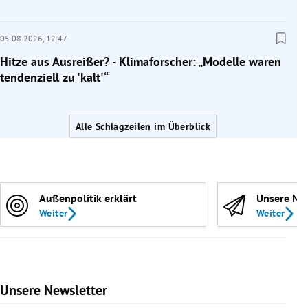
05.08.2026,
12:47
Hitze aus Ausreißer? - Klimaforscher: „Modelle waren
tendenziell zu 'kalt'“
Alle Schlagzeilen im Überblick
Außenpolitik erklärt
Unsere Ne
Weiter
Weiter
Unsere Newsletter
Slide 1 von 9