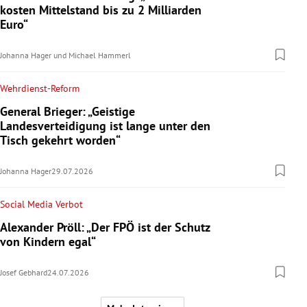
kosten Mittelstand bis zu 2 Milliarden
Euro“
Johanna Hager
und
Michael Hammerl
Wehrdienst-Reform
General Brieger: „Geistige
Landesverteidigung ist lange unter den
Tisch gekehrt worden“
Johanna Hager
29.07.2026
Social Media Verbot
Alexander Pröll: „Der FPÖ ist der Schutz
von Kindern egal“
Josef Gebhard
24.07.2026