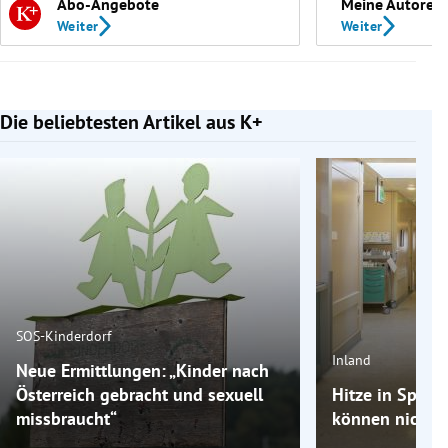
Abo-Angebote
Meine Autoren
Weiter
Weiter
Die beliebtesten Artikel aus K+
Slide 1 von 7
SOS-Kinderdorf
Inland
Neue Ermittlungen: „Kinder nach
Österreich gebracht und sexuell
Hitze in Spitäl
missbraucht“
können nicht m