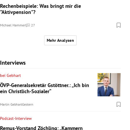
Rechenbeispiele: Was bringt mir die
"Aktivpension"?
Michael Hammerl
27
Kommentare
Mehr Analysen
Interviews
bei Gebhart
ÖVP-Generalsekretär Gstöttner.: „Ich bin
ein Christlich-Sozialer“
Martin Gebhart
Gestern
Podcast-Interview
Remus-Vorstand Zöchling: „Kammern