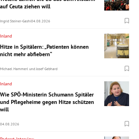
auf Ceuta ziehen will
Ingrid Steiner-Gashi
04.08.2026
Inland
Hitze in Spitälern: „Patienten können
nicht mehr abfiebern“
Michael Hammerl
und
Josef Gebhard
Inland
Wie SPÖ-Ministerin Schumann Spitäler
und Pflegeheime gegen Hitze schützen
will
04.08.2026
Podcast-Interview