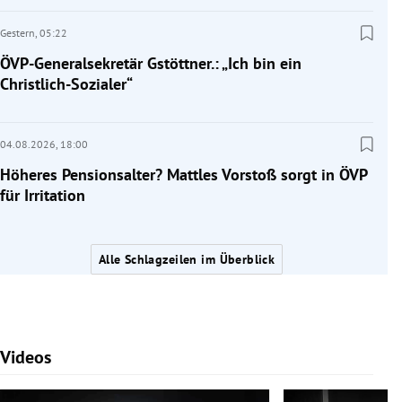
Gestern,
05:22
ÖVP-Generalsekretär Gstöttner.: „Ich bin ein
Christlich-Sozialer“
04.08.2026,
18:00
Höheres Pensionsalter? Mattles Vorstoß sorgt in ÖVP
für Irritation
Alle Schlagzeilen im Überblick
Videos
Slide 1 von 7