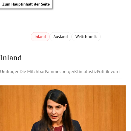
Zum Hauptinhalt der Seite
Inland
Ausland
Weltchronik
Inland
Umfragen
Die Milchbar
Pammesberger
Klima
Justiz
Politik von innen
tik Untermenü