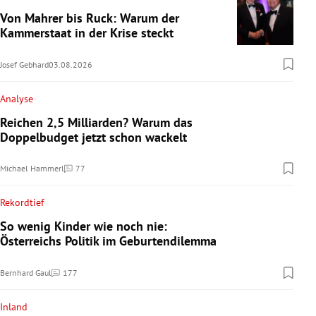
Von Mahrer bis Ruck: Warum der
Kammerstaat in der Krise steckt
Josef Gebhard
03.08.2026
Analyse
Reichen 2,5 Milliarden? Warum das
Doppelbudget jetzt schon wackelt
Michael Hammerl
77
Kommentare
Rekordtief
So wenig Kinder wie noch nie:
Österreichs Politik im Geburtendilemma
Bernhard Gaul
177
Kommentare
Inland