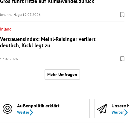
Gros führt Hitze auf Klimawandel zurück
Johanna Hager
19.07.2026
Inland
Vertrauensindex: Meinl-Reisinger verliert
deutlich, Kickl legt zu
17.07.2026
Mehr Umfragen
Außenpolitik erklärt
Unsere Ne
Weiter
Weiter