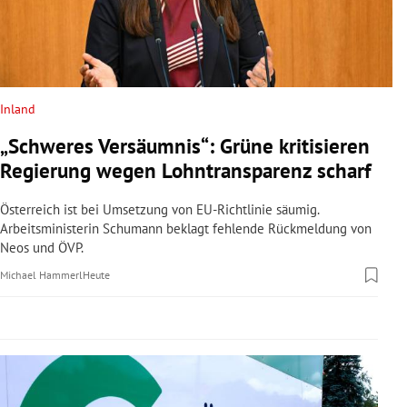
rreich Untermenü
rt Untermenü
schaft Untermenü
Inland
„Schweres Versäumnis“: Grüne kritisieren
s Untermenü
Regierung wegen Lohntransparenz scharf
zeit Untermenü
Österreich ist bei Umsetzung von EU-Richtlinie säumig.
Arbeitsministerin Schumann beklagt fehlende Rückmeldung von
undheit Untermenü
Neos und ÖVP.
Michael Hammerl
Heute
tur Untermenü
nung Untermenü
lität Untermenü