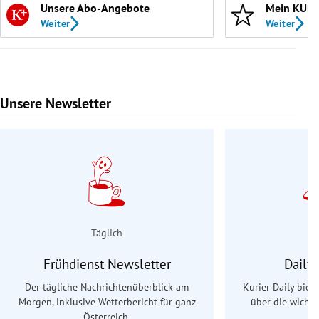
Unsere Abo-Angebote
Mein KURI
Weiter
Weiter
Unsere Newsletter
Slide 1 von 9
Täglich
Frühdienst Newsletter
Daily
Der tägliche Nachrichtenüberblick am
Kurier Daily biet
Morgen, inklusive Wetterbericht für ganz
über die wichti
Österreich.