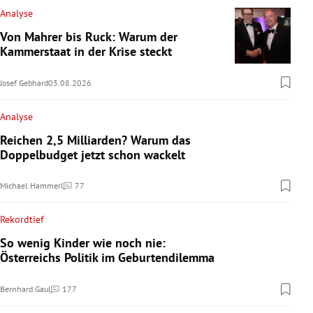
Analyse
Von Mahrer bis Ruck: Warum der
Kammerstaat in der Krise steckt
Josef Gebhard
03.08.2026
Analyse
Reichen 2,5 Milliarden? Warum das
Doppelbudget jetzt schon wackelt
Michael Hammerl
77
Kommentare
Rekordtief
So wenig Kinder wie noch nie:
Österreichs Politik im Geburtendilemma
Bernhard Gaul
177
Kommentare