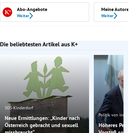
Abo-Angebote
Meine Autoren
Weiter
Weiter
Die beliebtesten Artikel aus K+
Slide 1 von 7
SOS-Kinderdorf
Politik von innen
Neue Ermittlungen: „Kinder nach
Österreich gebracht und sexuell
Höheres Pensio
missbraucht“
Vorstoß sorgt i