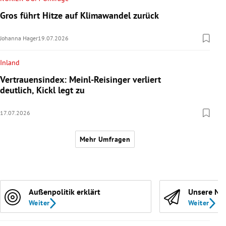
Gros führt Hitze auf Klimawandel zurück
Johanna Hager
19.07.2026
Inland
Vertrauensindex: Meinl-Reisinger verliert
deutlich, Kickl legt zu
17.07.2026
Mehr Umfragen
Außenpolitik erklärt
Unsere Ne
Weiter
Weiter