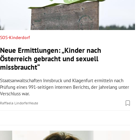
rreich Untermenü
rt Untermenü
schaft Untermenü
SOS-Kinderdorf
Neue Ermittlungen: „Kinder nach
s Untermenü
Österreich gebracht und sexuell
missbraucht“
zeit Untermenü
Staatsanwaltschaften Innsbruck und Klagenfurt ermitteln nach
undheit Untermenü
Prüfung eines 991-seitigen internen Berichts, der jahrelang unter
Verschluss war.
tur Untermenü
Raffaela Lindorfer
Heute
nung Untermenü
lität Untermenü