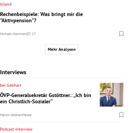
Inland
Rechenbeispiele: Was bringt mir die
"Aktivpension"?
Michael Hammerl
27
Kommentare
Mehr Analysen
Interviews
bei Gebhart
ÖVP-Generalsekretär Gstöttner.: „Ich bin
ein Christlich-Sozialer“
Martin Gebhart
Heute
Podcast-Interview