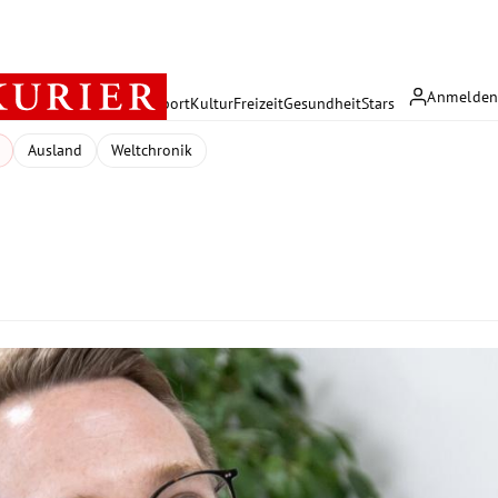
Anmelde
rreich
Politik
Wirtschaft
Sport
Kultur
Freizeit
Gesundheit
Stars
Ausland
Weltchronik