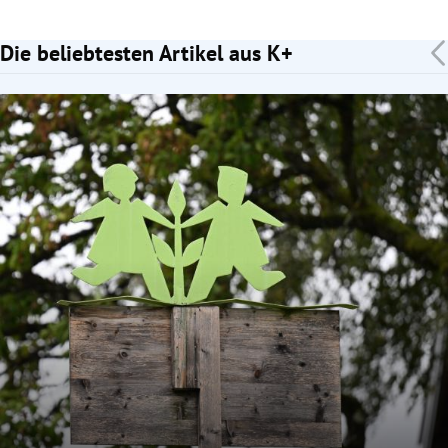
Die beliebtesten Artikel aus K+
Slide 1 von 7