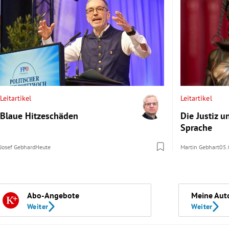
Leitartikel
Leitartikel
Blaue Hitzeschäden
Die Justiz u
Sprache
Josef Gebhard
Heute
Martin Gebhart
05.
Abo-Angebote
Meine Aut
Weiter
Weiter