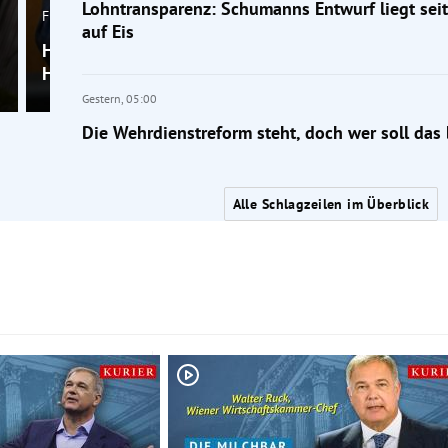
Lohntransparenz: Schumanns Entwurf liegt sei
FPÖ
auf Eis
Herbert Kickls schwieriger Klima-Spagat in der
Hitzewelle
Gestern,
05:00
Die Wehrdienstreform steht, doch wer soll das
Alle Schlagzeilen im Überblick