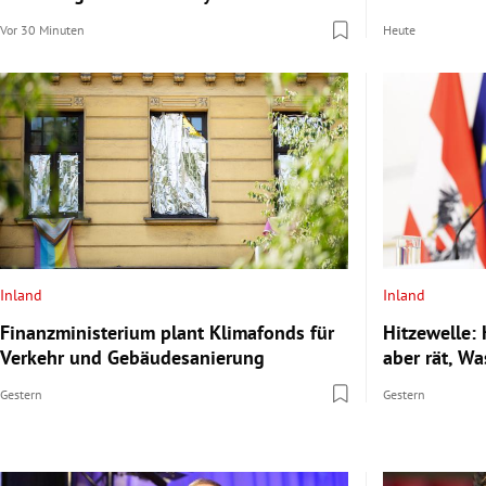
Vor 30 Minuten
Heute
Inland
Inland
Finanzministerium plant Klimafonds für
Hitzewelle: 
Verkehr und Gebäudesanierung
aber rät, Wa
Gestern
Gestern