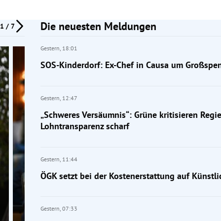
Die neuesten Meldungen
1 / 7
Gestern,
18:01
SOS-Kinderdorf: Ex-Chef in Causa um Großspen
Gestern,
12:47
„Schweres Versäumnis“: Grüne kritisieren Reg
Lohntransparenz scharf
Gestern,
11:44
ÖGK setzt bei der Kostenerstattung auf Künstli
Gestern,
07:33