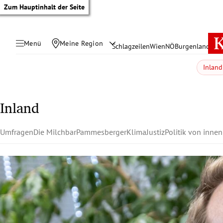
Zum Hauptinhalt der Seite
Menü
Meine Region
Schlagzeilen
Wien
NÖ
Burgenland
Öste
Inland
Inland
Umfragen
Die Milchbar
Pammesberger
Klima
Justiz
Politik von innen
tik Untermenü
rreich Untermenü