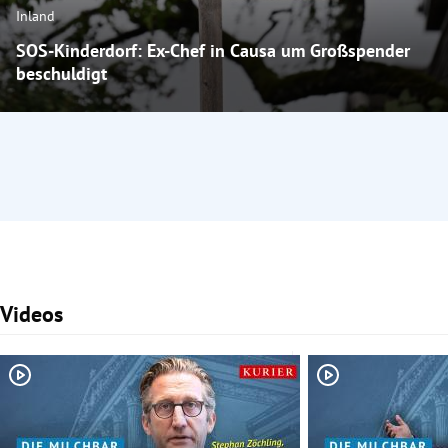
Inland
SOS-Kinderdorf: Ex-Chef in Causa um Großspender
beschuldigt
Videos
Slide 1 von 3