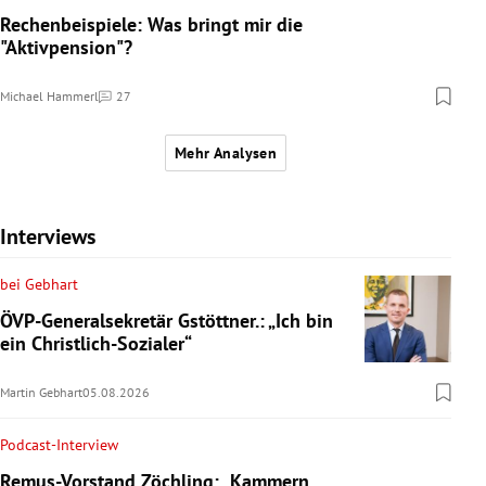
Rechenbeispiele: Was bringt mir die
"Aktivpension"?
Michael Hammerl
27
Kommentare
Mehr Analysen
Interviews
bei Gebhart
ÖVP-Generalsekretär Gstöttner.: „Ich bin
ein Christlich-Sozialer“
Martin Gebhart
05.08.2026
Podcast-Interview
Remus-Vorstand Zöchling: „Kammern