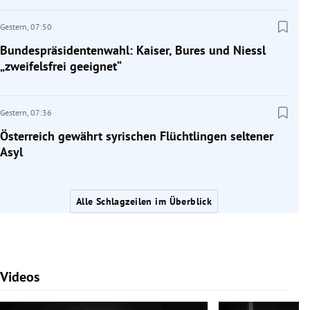
Gestern,
07:50
Bundespräsidentenwahl: Kaiser, Bures und Niessl
„zweifelsfrei geeignet“
Gestern,
07:36
Österreich gewährt syrischen Flüchtlingen seltener
Asyl
Alle Schlagzeilen im Überblick
Videos
Slide 1 von 7