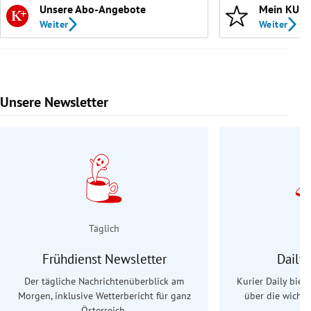
Unsere Abo-Angebote
Mein KURI
Weiter
Weiter
Unsere Newsletter
Slide 1 von 9
Täglich
Frühdienst Newsletter
Daily
Der tägliche Nachrichtenüberblick am
Kurier Daily biet
Morgen, inklusive Wetterbericht für ganz
über die wichti
Österreich.