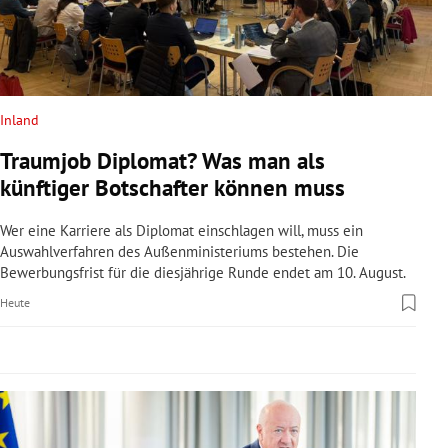
rreich Untermenü
rt Untermenü
schaft Untermenü
Inland
Traumjob Diplomat? Was man als
s Untermenü
künftiger Botschafter können muss
zeit Untermenü
Wer eine Karriere als Diplomat einschlagen will, muss ein
Auswahlverfahren des Außenministeriums bestehen. Die
undheit Untermenü
Bewerbungsfrist für die diesjährige Runde endet am 10. August.
Heute
tur Untermenü
nung Untermenü
lität Untermenü