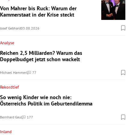
Von Mahrer bis Ruck: Warum der
Kammerstaat in der Krise steckt
Josef Gebhard
03.08.2026
Analyse
Reichen 2,5 Milliarden? Warum das
Doppelbudget jetzt schon wackelt
Michael Hammerl
77
Kommentare
Rekordtief
So wenig Kinder wie noch nie:
Österreichs Politik im Geburtendilemma
Bernhard Gaul
177
Kommentare
Inland