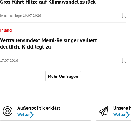
Gros führt Hitze auf Klimawandel zurück
Johanna Hager
19.07.2026
Inland
Vertrauensindex: Meinl-Reisinger verliert
deutlich, Kickl legt zu
17.07.2026
Mehr Umfragen
Außenpolitik erklärt
Unsere Ne
Weiter
Weiter