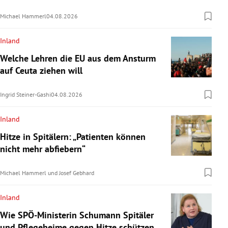
Michael Hammerl
04.08.2026
Inland
Welche Lehren die EU aus dem Ansturm
auf Ceuta ziehen will
Ingrid Steiner-Gashi
04.08.2026
Inland
Hitze in Spitälern: „Patienten können
nicht mehr abfiebern“
Michael Hammerl
und
Josef Gebhard
Inland
Wie SPÖ-Ministerin Schumann Spitäler
und Pflegeheime gegen Hitze schützen