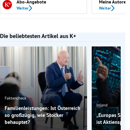
Abo-Angebote
Meine Autoren
Weiter
Weiter
Die beliebtesten Artikel aus K+
Slide 1 von 7
Faktencheck
Inland
Familienleistungen: Ist Österreich
so großzügig, wie Stocker
„Europas Schlus
behauptet?
ist Aktienspare