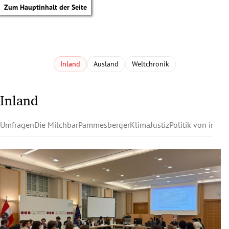
Zum Hauptinhalt der Seite
Inland
Ausland
Weltchronik
Inland
Umfragen
Die Milchbar
Pammesberger
Klima
Justiz
Politik von innen
tik Untermenü