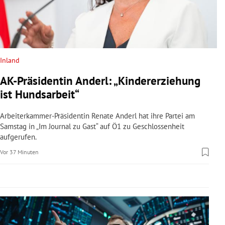
rreich Untermenü
rt Untermenü
schaft Untermenü
Inland
AK-Präsidentin Anderl: „Kindererziehung
s Untermenü
ist Hundsarbeit“
zeit Untermenü
Arbeiterkammer-Präsidentin Renate Anderl hat ihre Partei am
Samstag in „Im Journal zu Gast“ auf Ö1 zu Geschlossenheit
undheit Untermenü
aufgerufen.
Vor 37 Minuten
tur Untermenü
nung Untermenü
lität Untermenü