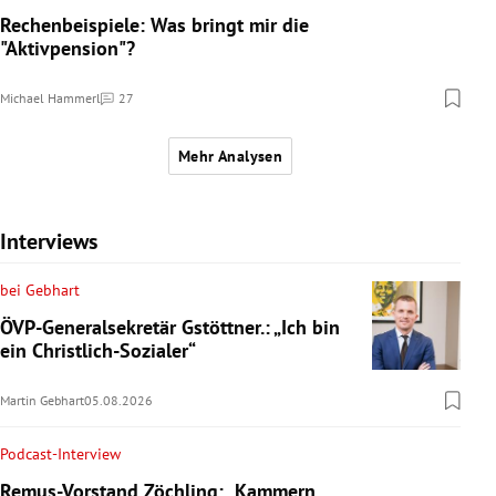
Rechenbeispiele: Was bringt mir die
"Aktivpension"?
Michael Hammerl
27
Kommentare
Mehr Analysen
Interviews
bei Gebhart
ÖVP-Generalsekretär Gstöttner.: „Ich bin
ein Christlich-Sozialer“
Martin Gebhart
05.08.2026
Podcast-Interview
Remus-Vorstand Zöchling: „Kammern