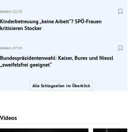
Gestern,
11:10
Kinderbetreuung „keine Arbeit“? SPÖ-Frauen
kritisieren Stocker
Gestern,
07:50
Bundespräsidentenwahl: Kaiser, Bures und Niessl
„zweifelsfrei geeignet“
Alle Schlagzeilen im Überblick
Videos
Slide 1 von 7