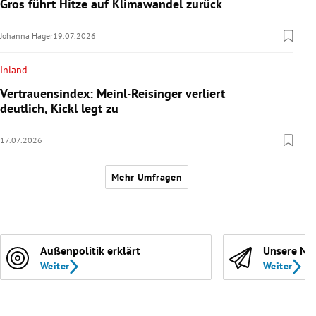
Gros führt Hitze auf Klimawandel zurück
Johanna Hager
19.07.2026
Inland
Vertrauensindex: Meinl-Reisinger verliert
deutlich, Kickl legt zu
17.07.2026
Mehr Umfragen
Außenpolitik erklärt
Unsere Ne
Weiter
Weiter