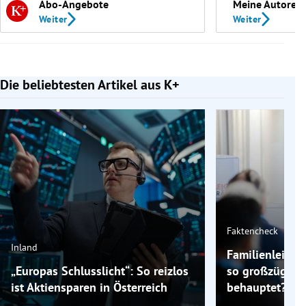
Abo-Angebote
Meine Autoren
Weiter
Weiter
Die beliebtesten Artikel aus K+
Slide 1 von 7
Faktencheck
Inland
Familienleistun
„Europas Schlusslicht“: So reizlos
so großzügig, 
ist Aktiensparen in Österreich
behauptet?