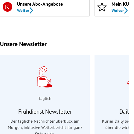
Unsere Abo-Angebote
Mein KURI
Weiter
Weiter
Unsere Newsletter
Slide 1 von 9
Täglich
Frühdienst Newsletter
Daily
Der tägliche Nachrichtenüberblick am
Kurier Daily biet
Morgen, inklusive Wetterbericht für ganz
über die wichti
Österreich.