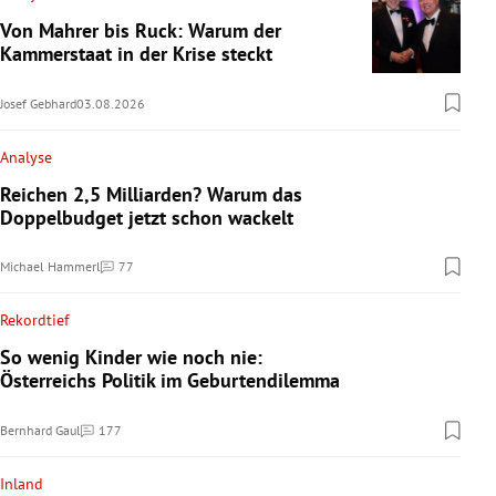
Von Mahrer bis Ruck: Warum der
Kammerstaat in der Krise steckt
Josef Gebhard
03.08.2026
Analyse
Reichen 2,5 Milliarden? Warum das
Doppelbudget jetzt schon wackelt
Michael Hammerl
77
Kommentare
Rekordtief
So wenig Kinder wie noch nie:
Österreichs Politik im Geburtendilemma
Bernhard Gaul
177
Kommentare
Inland