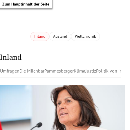
Zum Hauptinhalt der Seite
Inland
Ausland
Weltchronik
Inland
Umfragen
Die Milchbar
Pammesberger
Klima
Justiz
Politik von innen
tik Untermenü