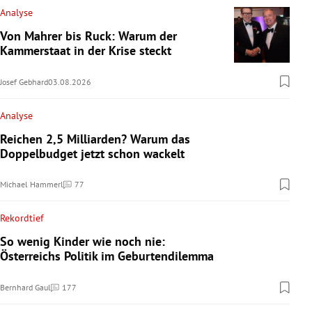
Analyse
Von Mahrer bis Ruck: Warum der
Kammerstaat in der Krise steckt
Josef Gebhard
03.08.2026
Analyse
Reichen 2,5 Milliarden? Warum das
Doppelbudget jetzt schon wackelt
Michael Hammerl
77
Kommentare
Rekordtief
So wenig Kinder wie noch nie:
Österreichs Politik im Geburtendilemma
Bernhard Gaul
177
Kommentare