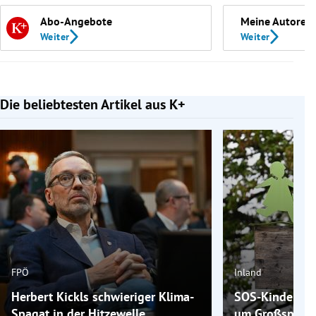
Abo-Angebote
Meine Autoren
Weiter
Weiter
Die beliebtesten Artikel aus K+
Slide 1 von 7
FPÖ
Inland
Herbert Kickls schwieriger Klima-
SOS-Kinderdorf
Spagat in der Hitzewelle
um Großspende