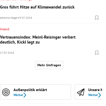
Gros führt Hitze auf Klimawandel zurück
Johanna Hager
19.07.2026
Inland
Vertrauensindex: Meinl-Reisinger verliert
deutlich, Kickl legt zu
17.07.2026
Mehr Umfragen
Außenpolitik erklärt
Unsere Ne
Weiter
Weiter