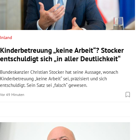
rreich Untermenü
rt Untermenü
schaft Untermenü
Inland
Kinderbetreuung „keine Arbeit“? Stocker
s Untermenü
entschuldigt sich „in aller Deutlichkeit“
zeit Untermenü
Bundeskanzler Christian Stocker hat seine Aussage, wonach
Kinderbetreuung „keine Arbeit“ sei, präzisiert und sich
undheit Untermenü
entschuldigt. Sein Satz sei „falsch“ gewesen.
Vor 49 Minuten
tur Untermenü
nung Untermenü
lität Untermenü