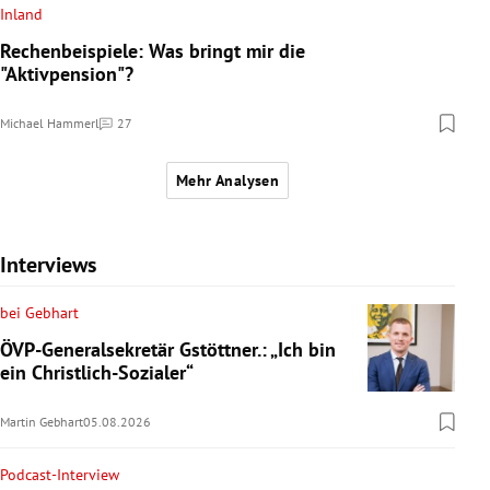
Inland
Rechenbeispiele: Was bringt mir die
"Aktivpension"?
Michael Hammerl
27
Kommentare
Mehr Analysen
Interviews
bei Gebhart
ÖVP-Generalsekretär Gstöttner.: „Ich bin
ein Christlich-Sozialer“
Martin Gebhart
05.08.2026
Podcast-Interview