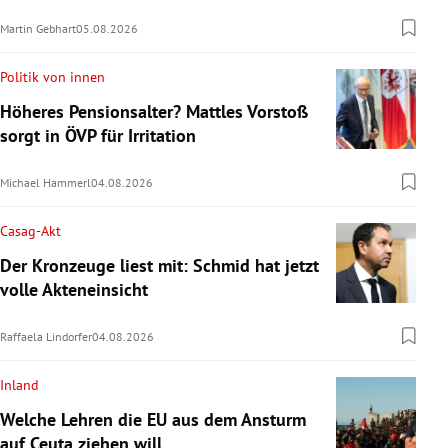
Martin Gebhart
05.08.2026
Politik von innen
Höheres Pensionsalter? Mattles Vorstoß
sorgt in ÖVP für Irritation
Michael Hammerl
04.08.2026
Casag-Akt
Der Kronzeuge liest mit: Schmid hat jetzt
volle Akteneinsicht
Raffaela Lindorfer
04.08.2026
Inland
Welche Lehren die EU aus dem Ansturm
auf Ceuta ziehen will