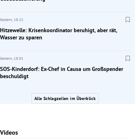
Gestern,
18:22
Hitzewelle: Krisenkoordinator beruhigt, aber rät,
Wasser zu sparen
Gestern,
18:01
SOS-Kinderdorf: Ex-Chef in Causa um Großspender
beschuldigt
Alle Schlagzeilen im Überblick
Videos
Slide 1 von 7