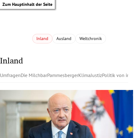
Zum Hauptinhalt der Seite
Inland
Ausland
Weltchronik
Inland
Umfragen
Die Milchbar
Pammesberger
Klima
Justiz
Politik von innen
tik Untermenü