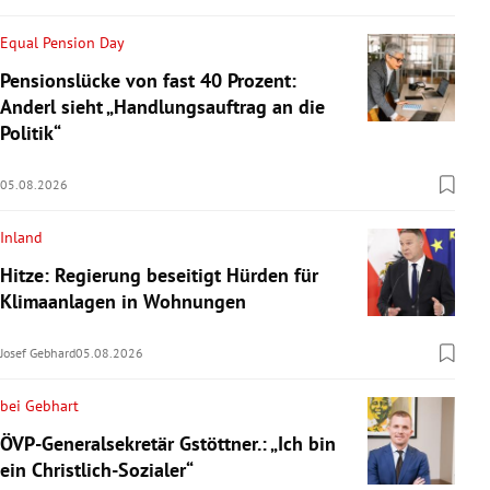
Equal Pension Day
Pensionslücke von fast 40 Prozent:
Anderl sieht „Handlungsauftrag an die
Politik“
05.08.2026
Inland
Hitze: Regierung beseitigt Hürden für
Klimaanlagen in Wohnungen
Josef Gebhard
05.08.2026
bei Gebhart
ÖVP-Generalsekretär Gstöttner.: „Ich bin
ein Christlich-Sozialer“