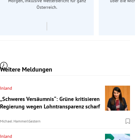
Morgen, inklusive Wetterbericht für ganz
über die wichti
Österreich.
Weitere Meldungen
Inland
„Schweres Versäumnis“: Grüne kritisieren
Regierung wegen Lohntransparenz scharf
Michael Hammerl
Gestern
Inland