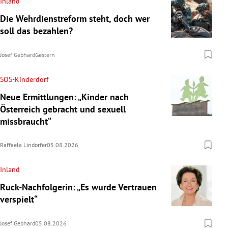
Inland
Die Wehrdienstreform steht, doch wer
soll das bezahlen?
Josef Gebhard
Gestern
SOS-Kinderdorf
Neue Ermittlungen: „Kinder nach
Österreich gebracht und sexuell
missbraucht“
Raffaela Lindorfer
05.08.2026
Inland
Ruck-Nachfolgerin: „Es wurde Vertrauen
verspielt“
Josef Gebhard
05.08.2026