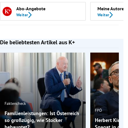
Abo-Angebote
Meine Autoren
Weiter
Weiter
Die beliebtesten Artikel aus K+
Slide 1 von 7
Faktencheck
FPÖ
Familienleistungen: Ist Österreich
so großzügig, wie Stocker
Herbert Kickls
behauptet?
Spagat in der 