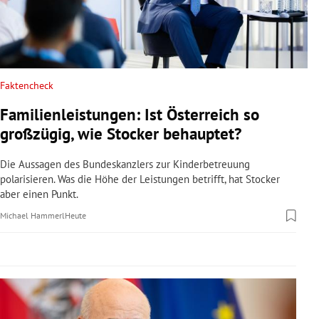
rreich Untermenü
rt Untermenü
schaft Untermenü
Faktencheck
Familienleistungen: Ist Österreich so
s Untermenü
großzügig, wie Stocker behauptet?
zeit Untermenü
Die Aussagen des Bundeskanzlers zur Kinderbetreuung
polarisieren. Was die Höhe der Leistungen betrifft, hat Stocker
undheit Untermenü
aber einen Punkt.
Michael Hammerl
Heute
tur Untermenü
nung Untermenü
lität Untermenü