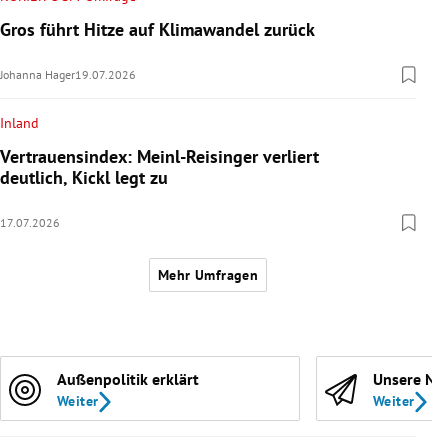
Gros führt Hitze auf Klimawandel zurück
Johanna Hager
19.07.2026
Inland
Vertrauensindex: Meinl-Reisinger verliert
deutlich, Kickl legt zu
17.07.2026
Mehr Umfragen
Außenpolitik erklärt
Unsere Ne
Weiter
Weiter