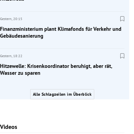
Gestern,
20:15
Finanzministerium plant Klimafonds für Verkehr und
Gebäudesanierung
Gestern,
18:22
Hitzewelle: Krisenkoordinator beruhigt, aber rät,
Wasser zu sparen
Alle Schlagzeilen im Überblick
Videos
Slide 1 von 7