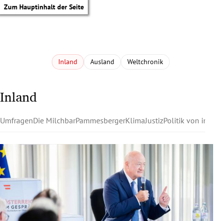
Zum Hauptinhalt der Seite
Inland
Ausland
Weltchronik
Inland
Umfragen
Die Milchbar
Pammesberger
Klima
Justiz
Politik von innen
tik Untermenü