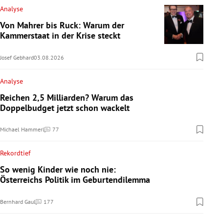
Analyse
Von Mahrer bis Ruck: Warum der
Kammerstaat in der Krise steckt
Josef Gebhard
03.08.2026
Analyse
Reichen 2,5 Milliarden? Warum das
Doppelbudget jetzt schon wackelt
Michael Hammerl
77
Kommentare
Rekordtief
So wenig Kinder wie noch nie:
Österreichs Politik im Geburtendilemma
Bernhard Gaul
177
Kommentare