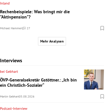
Inland
Rechenbeispiele: Was bringt mir die
"Aktivpension"?
Michael Hammerl
27
Kommentare
Mehr Analysen
Interviews
bei Gebhart
ÖVP-Generalsekretär Gstöttner.: „Ich bin
ein Christlich-Sozialer“
Martin Gebhart
05.08.2026
Podcast-Interview