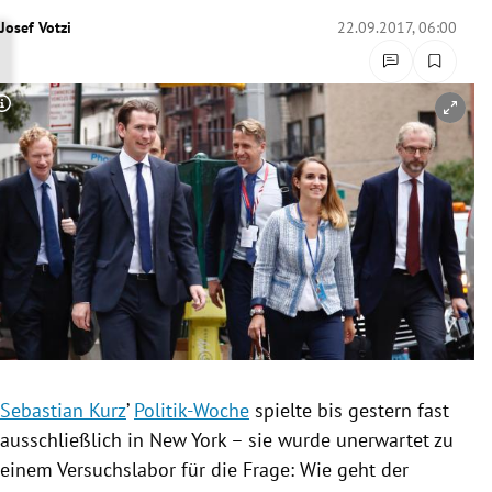
rreich Untermenü
Josef Votzi
22.09.2017, 06:00
rt Untermenü
Copyright-Hinweis öffnen/schließen
schaft Untermenü
s Untermenü
zeit Untermenü
undheit Untermenü
tur Untermenü
nung Untermenü
Sebastian Kurz
’
Politik-Woche
spielte bis gestern fast
ausschließlich in
New York
– sie wurde unerwartet zu
lität Untermenü
einem Versuchslabor für die Frage: Wie geht der