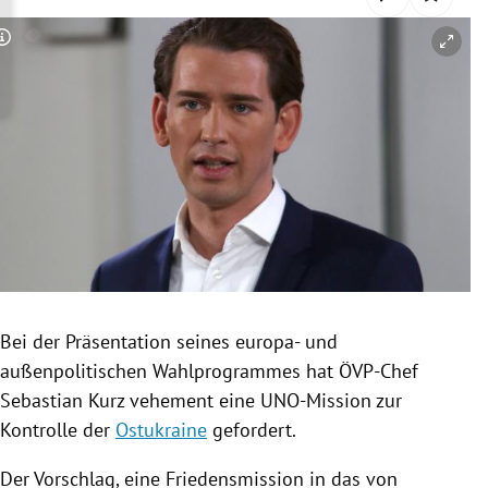
rreich Untermenü
Copyright-Hinweis öffnen/schließen
rt Untermenü
schaft Untermenü
s Untermenü
zeit Untermenü
undheit Untermenü
tur Untermenü
Bei der Präsentation seines europa- und
außenpolitischen Wahlprogrammes hat ÖVP-Chef
nung Untermenü
Sebastian Kurz
vehement eine UNO-Mission zur
Kontrolle der
Ostukraine
gefordert.
lität Untermenü
Der Vorschlag, eine Friedensmission in das von