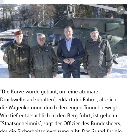
rreich Untermenü
Copyright-Hinweis öffnen/schließen
rt Untermenü
schaft Untermenü
s Untermenü
zeit Untermenü
undheit Untermenü
tur Untermenü
"Die Kurve wurde gebaut, um eine atomare
Druckwelle
aufzuhalten", erklärt der Fahrer, als sich
nung Untermenü
die
Wagenkolonne
durch den engen Tunnel bewegt.
Wie tief er tatsächlich in den Berg führt, ist geheim.
lität Untermenü
"Staatsgeheimnis", sagt der Offizier des Bundesheers,
der die Sicherheitseinweisung gibt. Der Grund für die