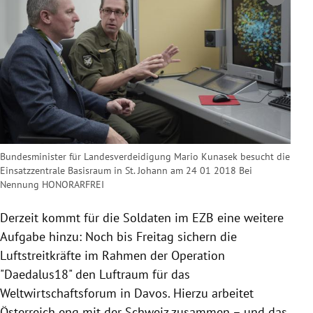
Copyright-Hinweis öffnen/schließen
Bundesminister für Landesverdeidigung Mario Kunasek besucht die
Einsatzzentrale Basisraum in St. Johann am 24 01 2018 Bei
Nennung HONORARFREI
Derzeit kommt für die Soldaten im
EZB
eine weitere
Aufgabe hinzu: Noch bis Freitag sichern die
Luftstreitkräfte im Rahmen der Operation
"Daedalus18" den Luftraum für das
Weltwirtschaftsforum in
Davos
. Hierzu arbeitet
Österreich
eng mit der
Schweiz
zusammen – und das