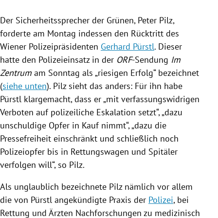
Der Sicherheitssprecher der Grünen,
Peter Pilz
,
forderte am Montag indessen den
Rücktritt
des
Wiener Polizeipräsidenten
Gerhard Pürstl
. Dieser
hatte den Polizeieinsatz in der
ORF
-Sendung
Im
Zentrum
am Sonntag als „riesigen Erfolg“ bezeichnet
(
siehe unten
).
Pilz
sieht das anders: Für ihn habe
Pürstl
klargemacht, dass er „mit verfassungswidrigen
Verboten auf polizeiliche Eskalation setzt“, „dazu
unschuldige Opfer in Kauf nimmt“, „dazu die
Pressefreiheit einschränkt und schließlich noch
Polizeiopfer bis in Rettungswagen und Spitäler
verfolgen will“, so
Pilz
.
Als unglaublich bezeichnete
Pilz
nämlich vor allem
die von
Pürstl
angekündigte Praxis der
Polizei
, bei
Rettung und Ärzten Nachforschungen zu medizinisch