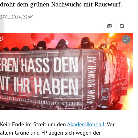
droht dem grünen Nachwuchs mit Rauswurf.
rreich Untermenü
27.01.2014, 22:49
rt Untermenü
schaft Untermenü
Copyright-Hinweis öffnen/schließen
s Untermenü
zeit Untermenü
undheit Untermenü
tur Untermenü
nung Untermenü
Kein Ende im Streit um den
Akademikerball
: Vor
lität Untermenü
allem Grüne und
FP
liegen sich wegen der