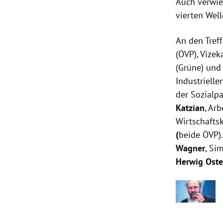
Auch verwie
vierten Well
An den Tref
(ÖVP), Vizek
(Grüne) und
Industrielle
der Sozialp
Katzian
, Ar
Wirtschaft
(
beide ÖVP).
Wagner
, Si
Herwig Ost