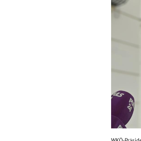
WKÖ-Präside