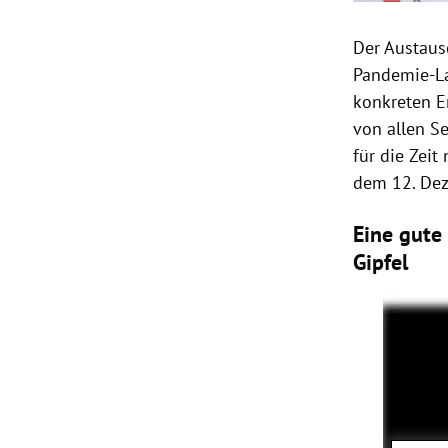
Der Austaus
Pandemie-La
konkreten E
von allen S
für die Zei
dem 12. De
Eine gute
Gipfel