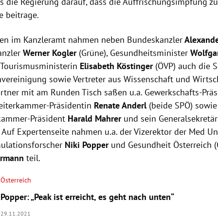
s die Regierung darauf, dass die Auffrischungsimpfung z
e beitrage.
fen im Kanzleramt nahmen neben Bundeskanzler
Alexande
anzler
Werner Kogler
(Grüne), Gesundheitsminister
Wolfga
 Tourismusministerin
Elisabeth Köstinger
(ÖVP) auch die S
nvereinigung sowie Vertreter aus Wissenschaft und Wirtscha
artner mit am Runden Tisch saßen u.a. Gewerkschafts-Prä
beiterkammer-Präsidentin
Renate Anderl
(beide SPÖ) sowie
skammer-Präsident
Harald Mahrer
und sein Generalsekretä
 Auf Expertenseite nahmen u.a. der Vizerektor der Med U
mulationsforscher
Niki Popper
und Gesundheit Österreich 
ermann
teil.
Österreich
Popper: „Peak ist erreicht, es geht nach unten“
29.11.2021