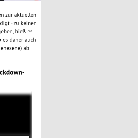
n zur aktuellen
igt - zu keinen
eben, hieß es
b es daher auch
Genesene) ab
ockdown-