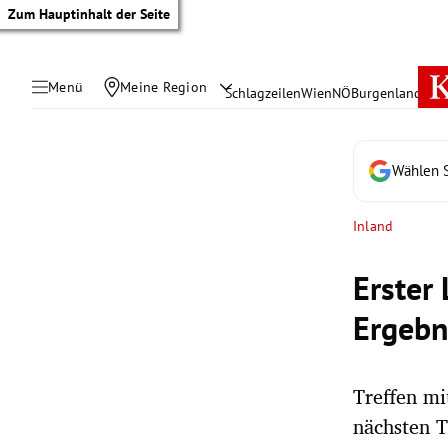
Zum Hauptinhalt der Seite
Menü
Meine Region
Schlagzeilen
Wien
NÖ
Burgenland
Öste
Wählen S
Inland
Erster
Ergebn
Treffen mi
tik Untermenü
nächsten 
rreich Untermenü