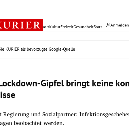
Anmelde
rreich
Politik
Wirtschaft
Sport
Kultur
Freizeit
Gesundheit
Stars
ie KURIER als bevorzugte Google-Quelle
 Lockdown-Gipfel bringt keine ko
isse
t Regierung und Sozialpartner: Infektionsgeschehen
Tagen beobachtet werden.