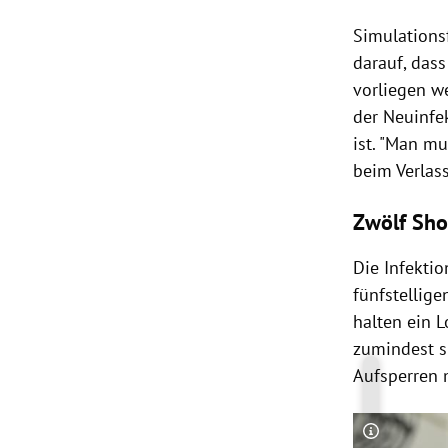
Simulations
darauf, das
vorliegen w
der Neuinfek
ist. "Man mu
beim Verlas
Zwölf Sho
Die Infekti
fünfstellig
halten ein 
zumindest s
Aufsperren m
Copyright-