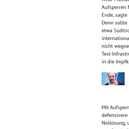
Aufsperren 
Ende, sagte 
Denn sollte
etwa Südtiro
internation
nicht wegne
Test-Infrast
in die Impf
Mit Aufsper
defensivere
Notlösung, 