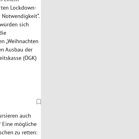
erten Lockdown-
r Notwendigkeit“.
 würden sich
die
ten „Weihnachten
en Ausbau der
heitskasse (ÖGK)
ursieren auch
? Eine mögliche
chen zu retten: