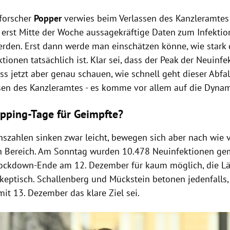
forscher
Popper
verwies beim Verlassen des Kanzleramtes 
s erst Mitte der Woche aussagekräftige Daten zum Infekt
erden. Erst dann werde man einschätzen könne, wie stark
tionen tatsächlich ist. Klar sei, dass der Peak der Neuinfe
ss jetzt aber genau schauen, wie schnell geht dieser Abfal
sen des Kanzleramtes - es komme vor allem auf die Dynam
pping-Tage für Geimpfte?
onszahlen sinken zwar leicht, bewegen sich aber nach wie 
en Bereich. Am Sonntag wurden 10.478 Neuinfektionen gem
Lockdown-Ende am 12. Dezember für kaum möglich, die Lä
keptisch. Schallenberg und Mückstein betonen jedenfalls,
it 13. Dezember das klare Ziel sei.
Hinweis öffnen/schließen