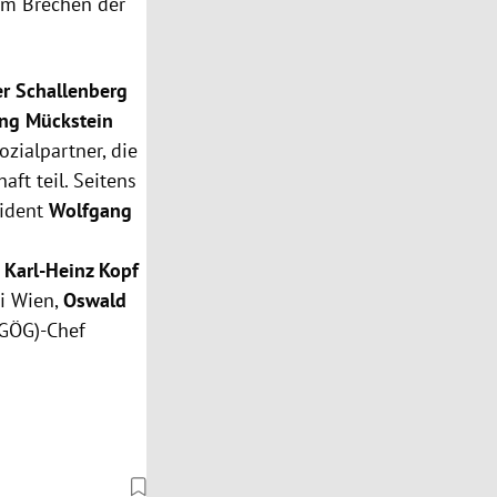
um Brechen der
r Schallenberg
ng Mückstein
ozialpartner, die
ft teil. Seitens
sident
Wolfgang
r
Karl-Heinz Kopf
ni Wien,
Oswald
(GÖG)-Chef