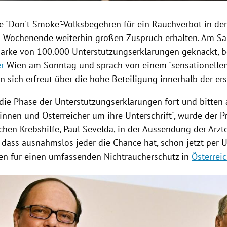
e "Don't Smoke"-Volksbegehren für ein
Rauchverbot
in de
m Wochenende weiterhin großen Zuspruch erhalten. Am 
Marke von 100.000
Unterstützungserklärungen
geknackt, b
r
Wien
am Sonntag und sprach von einem "sensationellen
n sich erfreut über die hohe Beteiligung innerhalb der ers
 die Phase der
Unterstützungserklärungen
fort und bitten 
innen und Österreicher um ihre Unterschrift", wurde der P
chen Krebshilfe,
Paul Sevelda
, in der Aussendung der
Ärz
 dass ausnahmslos jeder die Chance hat, schon jetzt per U
hen für einen umfassenden Nichtraucherschutz in
Österrei
Hinweis öffnen/schließen