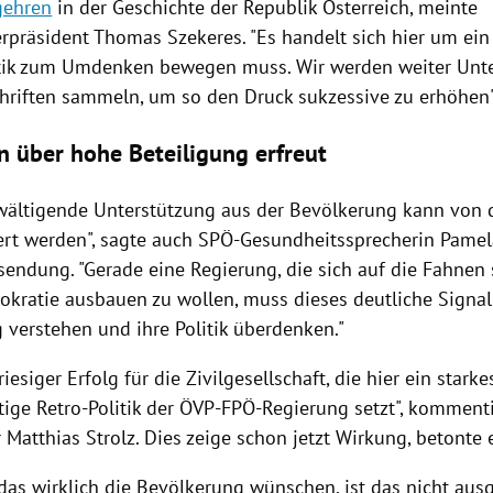
gehren
in der Geschichte der Republik
Österreich
, meinte
rpräsident
Thomas Szekeres
. "Es handelt sich hier um ei
itik zum Umdenken bewegen muss. Wir werden weiter Unt
hriften sammeln, um so den Druck sukzessive zu erhöhen",
n über hohe Beteiligung erfreut
wältigende Unterstützung aus der Bevölkerung kann von
iert werden", sagte auch SPÖ-Gesundheitssprecherin
Pamel
ssendung. "Gerade eine
Regierung
, die sich auf die Fahnen 
okratie ausbauen zu wollen, muss dieses deutliche Signal
 verstehen und ihre Politik überdenken."
 riesiger Erfolg für die Zivilgesellschaft, die hier ein star
htige Retro-Politik der ÖVP-FPÖ-Regierung setzt", kommen
r
Matthias Strolz
. Dies zeige schon jetzt Wirkung, betonte e
 das wirklich die Bevölkerung wünschen, ist das nicht aus