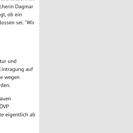
echerin
Dagmar
gt, ob ein
ossen sei. "Wir
tur und
Eintragung auf
be wegen
rden.
lauen
ÖVP
te eigentlich ab