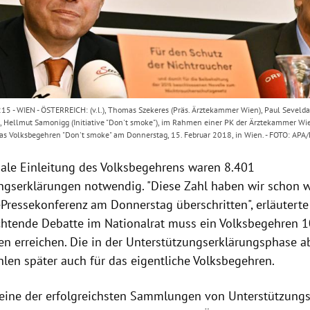
- WIEN - ÖSTERREICH: (v.l.), Thomas Szekeres (Präs. Ärztekammer Wien), Paul Sevelda (
 Hellmut Samonigg (Initiative "Don't smoke"), im Rahmen einer PK der Ärztekammer Wien
 das Volksbegehren "Don't smoke" am Donnerstag, 15. Februar 2018, in Wien. - FOTO: A
male Einleitung des
Volksbegehrens
waren 8.401
ngserklärungen
notwendig. "Diese Zahl haben wir schon 
-Pressekonferenz am Donnerstag überschritten", erläutert
ichtende Debatte im Nationalrat muss ein
Volksbegehren
1
ten erreichen. Die in der Unterstützungserklärungsphase
len später auch für das eigentliche
Volksbegehren
.
 eine der erfolgreichsten Sammlungen von
Unterstützung