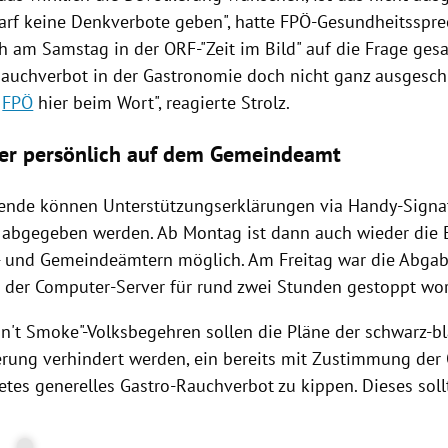
darf keine Denkverbote geben", hatte FPÖ-Gesundheitsspr
h
am Samstag in der ORF-"Zeit im Bild" auf die Frage gesa
auchverbot
in der
Gastronomie
doch nicht ganz ausgeschl
e
FPÖ
hier beim Wort", reagierte
Strolz
.
der persönlich auf dem Gemeindeamt
ende können
Unterstützungserklärungen
via Handy-Signa
 abgegeben werden. Ab Montag ist dann auch wieder die 
- und Gemeindeämtern möglich. Am Freitag war die Abga
 der Computer-Server für rund zwei Stunden gestoppt wo
n't Smoke"-Volksbegehren sollen die Pläne der schwarz-b
erung
verhindert werden, ein bereits mit Zustimmung der
tes generelles Gastro-Rauchverbot zu kippen. Dieses soll