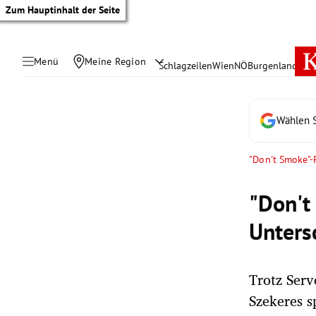
Zum Hauptinhalt der Seite
Menü
Meine Region
Schlagzeilen
Wien
NÖ
Burgenland
Öste
Wählen S
"Don't Smoke"-P
"Don't
Unters
Trotz Ser
tik Untermenü
Szekeres s
rreich Untermenü