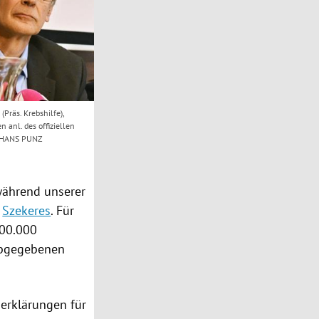
Präs. Krebshilfe),
 anl. des offiziellen
PA/HANS PUNZ
während unserer
e
Szekeres
. Für
00.000
 abgegebenen
serklärungen
für