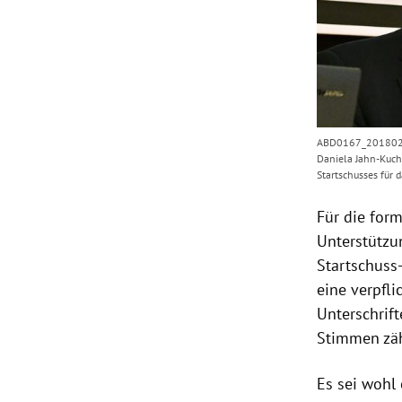
ABD0167_20180215 
Daniela Jahn-Kuch,
Startschusses für
Für die for
Unterstützu
Startschuss
eine verpfl
Unterschrif
Stimmen zäh
Es sei wohl