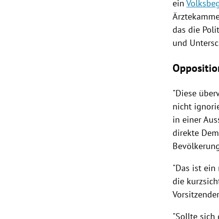
ein
Volksbe
Ärztekamme
das die Pol
und Untersc
Oppositio
"Diese über
nicht ignor
in einer Au
direkte Dem
Bevölkerung
"Das ist ein
die kurzsic
Vorsitzende
"Sollte sich