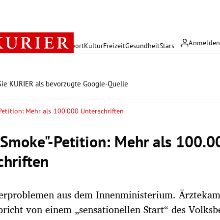
Anmelde
rreich
Politik
Wirtschaft
Sport
Kultur
Freizeit
Gesundheit
Stars
ie KURIER als bevorzugte Google-Quelle
etition: Mehr als 100.000 Unterschriften
 Smoke"-Petition: Mehr als 100.0
chriften
verproblemen aus dem Innenministerium. Ärzteka
pricht von einem „sensationellen Start“ des Volksb