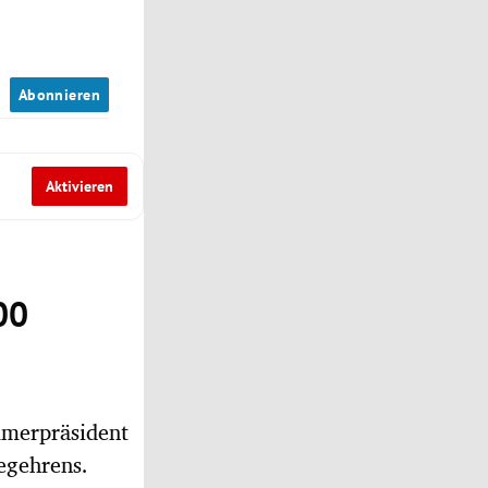
n
Abonnieren
Aktivieren
00
mmerpräsident
egehrens.