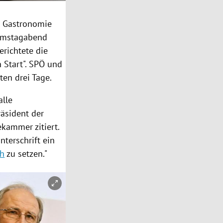
r
Gastronomie
Samstagabend
erichtete die
 Start".
SPÖ
und
ten drei Tage.
alle
räsident der
tekammer
zitiert.
nterschrift ein
ch
zu setzen."