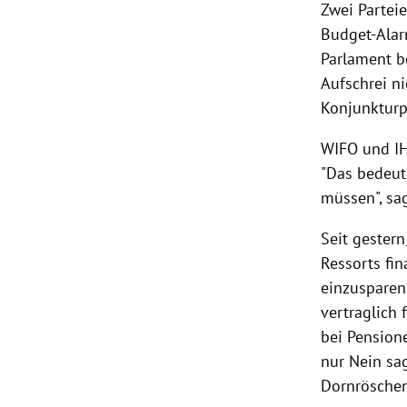
Zwei Partei
Budget-Alarm
Parlament b
Aufschrei ni
Konjunkturp
WIFO und IH
"Das bedeut
müssen", sa
Seit gestern
Ressorts fin
einzusparen 
vertraglich 
bei Pension
nur Nein sa
Dornröschen