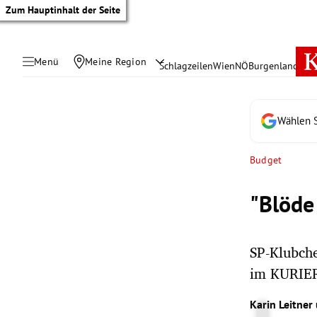
Zum Hauptinhalt der Seite
Menü
Meine Region
Schlagzeilen
Wien
NÖ
Burgenland
Öste
Wählen S
Budget
"Blöde
SP-Klubch
im KURIER
tik Untermenü
Karin Leitner
rreich Untermenü