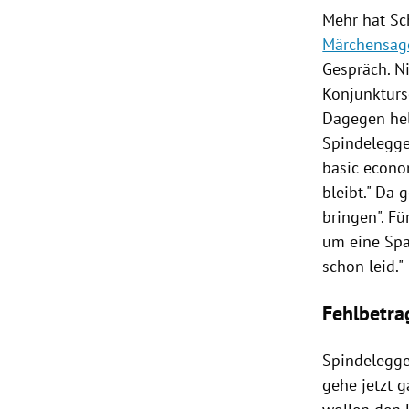
Mehr hat
Sc
Märchensag
Gespräch. N
Konjunktur
Dagegen helf
Spindelegge
basic econo
bleibt." Da
bringen". Fü
um eine Spa
schon leid."
Fehlbetra
Spindelegge
gehe jetzt g