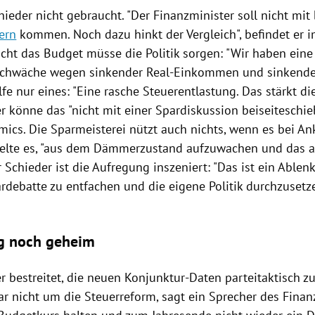
hieder
nicht gebraucht. "Der Finanzminister soll nicht mit
ern
kommen. Noch dazu hinkt der Vergleich", befindet er 
icht das Budget müsse die Politik sorgen: "Wir haben eine
schwäche wegen sinkender Real-Einkommen und sinkend
e nur eines: "Eine rasche Steuerentlastung. Das stärkt die
r
könne das "nicht mit einer Spardiskussion beiseiteschie
mics. Die Sparmeisterei nützt auch nichts, wenn es bei 
 gelte es, "aus dem Dämmerzustand aufzuwachen und das a
r
Schieder
ist die Aufregung inszeniert: "Das ist ein Able
rdebatte zu entfachen und die eigene Politik durchzusetze
g noch geheim
r
bestreitet, die neuen Konjunktur-Daten parteitaktisch z
ar nicht um die Steuerreform, sagt ein Sprecher des Finan