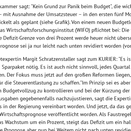
rkammer sagt: "Kein Grund zur Panik beim Budget", die wic
 – mit Ausnahme der Umsatzsteuer – in den ersten fünf M
ickelt als geplant
(siehe Grafik)
. Von einem neuen Budgetl
as Wirtschaftsforschungsinstitut (WIFO) pflichtet bei: Di
Defizit-Grenze von drei Prozent werde heuer nicht übersc
ognose sei ja nur leicht nach unten revidiert worden (von
texpertin
Margit Schratzenstaller
sagt zum KURIER: "Es ist
s Sparpaket nötig. Es ist auch nicht sinnvoll, jedes Quarta
ren. Der Fokus muss jetzt auf den großen Reformen liegen
r die Steuerentlastung zu schaffen."
Im Prinzip sei es aber
n Budgetvollzug zu kontrollieren und bei der Kürzung der
sgaben gegebenenfalls nachzujustieren, sagt die Experti
es in der
Regierung
vereinbart worden. Und jetzt, da das ge
Wirtschaftsprognose veröffentlicht worden. Als Faustregel
das Wachstum um ein Prozent, steigt das Defizit um ein ha
die Prognose aber nun bei Weitem nicht nach unten revidie