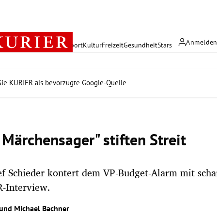
Anmelde
rreich
Politik
Wirtschaft
Sport
Kultur
Freizeit
Gesundheit
Stars
ie KURIER als bevorzugte Google-Quelle
 Märchensager" stiften Streit
ef Schieder kontert dem VP-Budget-Alarm mit sch
-Interview.
und
Michael Bachner