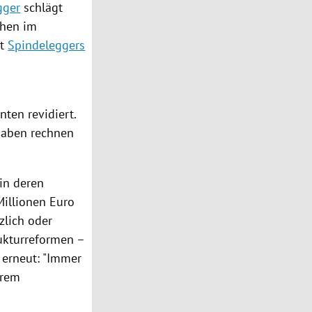
gger
schlägt
chen im
st
Spindeleggers
ten revidiert.
gaben rechnen
 in deren
Millionen Euro
zlich oder
ukturreformen –
r erneut: "Immer
hrem