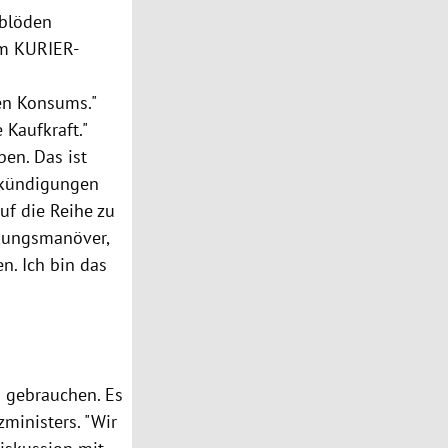
 blöden
im KURIER-
en Konsums."
 Kaufkraft."
ben. Das ist
Ankündigungen
uf die Reihe zu
nkungsmanöver,
n. Ich bin das
u gebrauchen. Es
zministers. "Wir