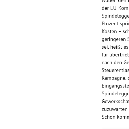
wollen den 
der
EU-Kom
Spindelegge
Prozent spri
Kosten – sc
geringeren 
sei, heißt e
für übertrie
nach den Ge
Steuerentla
Kampagne, di
Eingangsste
Spindelegge
Gewerkschaft
zuzuwarten (
Schon komme