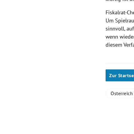
Fiskalrat-C
Um Spielraum
sinnvoll, au
wenn wieder
diesem Verf
Zur Startse
Österreich