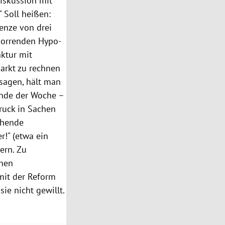
iskussion mit
 Soll heißen:
renze von drei
horrenden Hypo-
ktur mit
arkt zu rechnen
 sagen, hält man
 Ende der Woche –
ruck in Sachen
chende
r!" (etwa ein
ern. Zu
chen
 mit der Reform
sie nicht gewillt.