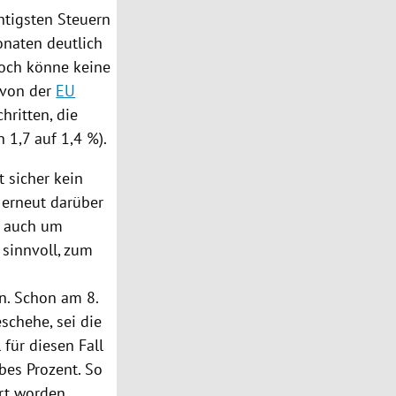
htigsten Steuern
onaten deutlich
och könne keine
e von der
EU
hritten, die
 1,7 auf 1,4 %).
 sicher kein
l erneut darüber
, auch um
 sinnvoll, zum
n. Schon am 8.
schehe, sei die
 für diesen Fall
lbes Prozent. So
rt worden.