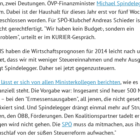
en, zwei Deutungen. ÖVP-Finanzminister
Michael Spindele
. Dabei ist der Haushalt für dieses Jahr erst vor fünf Wo
eschlossen worden. Für SPÖ-Klubchef Andreas
Schieder
i
cht gerechtfertigt. "Wir haben kein Budget-, sondern ein
roblem", urteilt er im KURIER-Gespräch.
S haben die Wirtschaftsprognosen für 2014 leicht nach un
et, dass wir mit weniger Steuereinnahmen und mehr Aus
gt
Spindelegger
. Daher sei jetzt gegenzusteuern.
lässt er sich von allen Ministerkollegen berichten
, wie es
anziell steht. Die Vorgabe war: Insgesamt sind heuer 500 
– bei den "Ermessensausgaben", all jenen, die nicht geset
fixiert sind. Und
Spindelegger
drängt einmal mehr auf Str
en, den
ÖBB
, Förderungen. Den Koalitionspartner tadelt e
gen wird nicht gehen. Die
SPÖ
muss da mitmachen, aus i
schlaf von der süßen Steuerreform aufwachen."