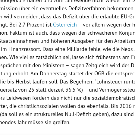
Budgetkurs halten und zum Jahresende nicht wieder ein D
mission
über ein eventuelles Defizitverfahren bekommen."
r
will vermeiden, dass das Defizit über die erlaubte EU-G
ngt. Bei 2,7 Prozent ist
Österreich
– vor allem wegen der 
hon. Faktum ist auch, dass wegen der schwächeren Konjun
Staatseinnahmen und höheren Ausgaben für den Arbeitsm
s im Finanzressort. Dass eine Milliarde fehle, wie die Neos
ben. Wie viel es tatsächlich sei, lasse sich frühestens am
sprächen mit den Ministern – sagen.Zeitgleich wird der D
stung erhöht. Am Donnerstag startet der ÖGB die entspre
e bis Herbst laufen soll. Das Begehren: "Lohnsteuer runte
uersatz von 25 statt derzeit 36,5 %) – und Vermögenssteu
rs
Leidwesen fordern das nicht nur die sozialdemokratis
er, die christlichsozialen wollen das ebenfalls. Bis 2016
da soll es ein strukturelles Null-Defizit geben), dazu sind 
ndes Jahr müsse sie greifen.