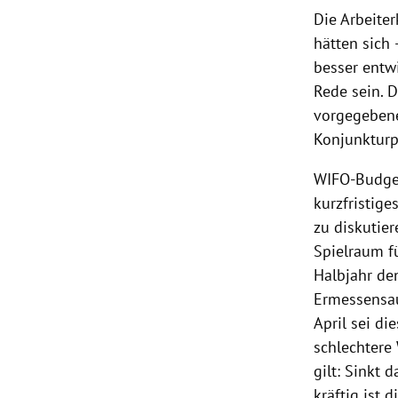
Die Arbeite
hätten sich
besser entw
Rede sein. D
vorgegebene 
Konjunkturpr
WIFO-Budge
kurzfristige
zu diskutie
Spielraum fü
Halbjahr de
Ermessensau
April sei di
schlechtere 
gilt: Sinkt 
kräftig ist 