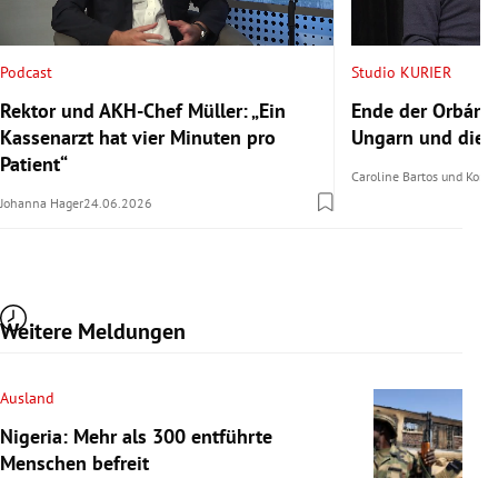
Podcast
Studio KURIER
Rektor und AKH-Chef Müller: „Ein
Ende der Orbán-Ä
Kassenarzt hat vier Minuten pro
Ungarn und die E
Patient“
Caroline Bartos
und
Konra
Johanna Hager
24.06.2026
Weitere Meldungen
Ausland
Nigeria: Mehr als 300 entführte
Menschen befreit