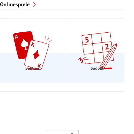
Onlinespiele
Solitaer
Sudoku