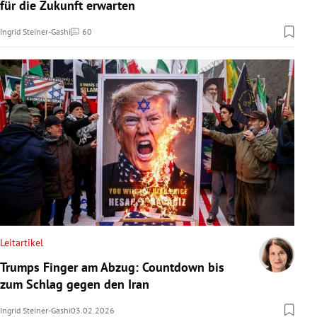
für die Zukunft erwarten
Ingrid Steiner-Gashi
60
Kommentare
Leitartikel
Trumps Finger am Abzug: Countdown bis
zum Schlag gegen den Iran
Ingrid Steiner-Gashi
03.02.2026