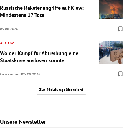
Russische Raketenangriffe auf Kiew:
Mindestens 17 Tote
05.08.2026
Ausland
Wo der Kampf für Abtreibung eine
Staatskrise auslösen könnte
Caroline Ferstl
05.08.2026
Zur Meldungsübersicht
Unsere Newsletter
Slide 1 von 9