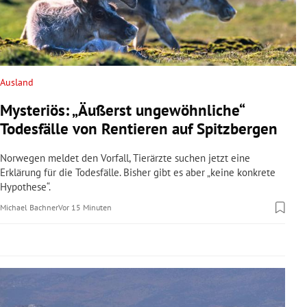
rreich Untermenü
rt Untermenü
schaft Untermenü
Ausland
Mysteriös: „Äußerst ungewöhnliche“
s Untermenü
Todesfälle von Rentieren auf Spitzbergen
zeit Untermenü
Norwegen meldet den Vorfall, Tierärzte suchen jetzt eine
Erklärung für die Todesfälle. Bisher gibt es aber „keine konkrete
undheit Untermenü
Hypothese“.
Michael Bachner
Vor 15 Minuten
tur Untermenü
nung Untermenü
lität Untermenü