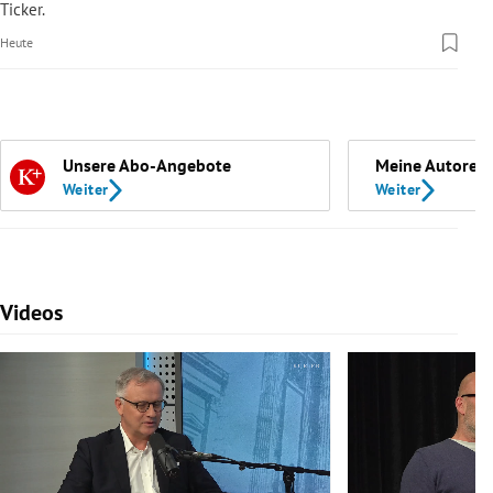
Ticker.
Heute
Unsere Abo-Angebote
Meine Autoren
Weiter
Weiter
Videos
Slide 1 von 7