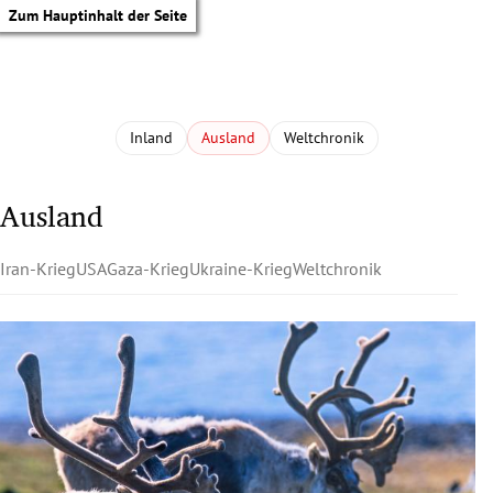
Zum Hauptinhalt der Seite
Inland
Ausland
Weltchronik
Ausland
Iran-Krieg
USA
Gaza-Krieg
Ukraine-Krieg
Weltchronik
tik Untermenü