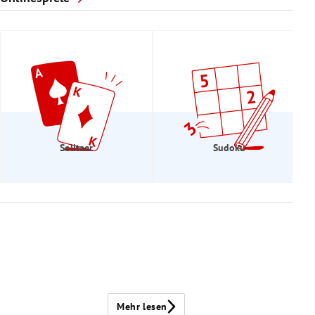
Solitaer
Sudoku
Mehr lesen