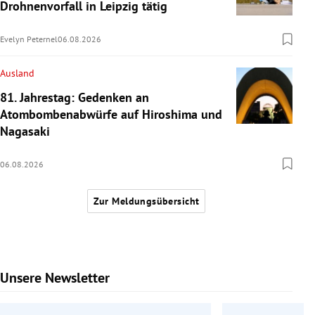
Drohnenvorfall in Leipzig tätig
Evelyn Peternel
06.08.2026
Ausland
81. Jahrestag: Gedenken an
Atombombenabwürfe auf Hiroshima und
Nagasaki
06.08.2026
Zur Meldungsübersicht
Unsere Newsletter
Slide 1 von 9