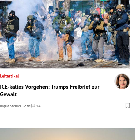
Leitartikel
ICE-kaltes Vorgehen: Trumps Freibrief zur
Gewalt
Ingrid Steiner-Gashi
14
Kommentare