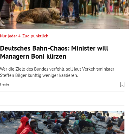
rreich Untermenü
rt Untermenü
schaft Untermenü
Nur jeder 4. Zug pünktlich
Deutsches Bahn-Chaos: Minister will
s Untermenü
Managern Boni kürzen
zeit Untermenü
Wer die Ziele des Bundes verfehlt, soll laut Verkehrsminister
Steffen Bilger künftig weniger kassieren.
undheit Untermenü
Heute
tur Untermenü
nung Untermenü
lität Untermenü