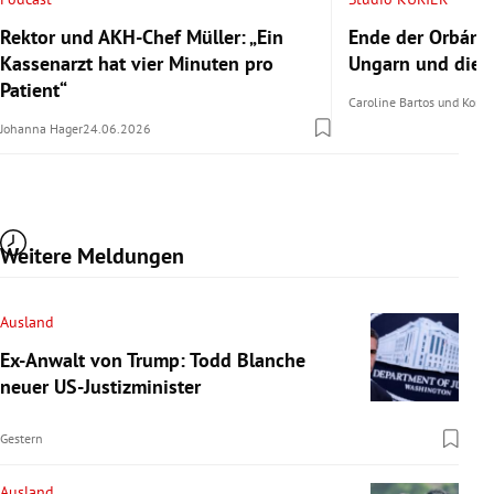
Rektor und AKH-Chef Müller: „Ein
Ende der Orbán-Ä
Kassenarzt hat vier Minuten pro
Ungarn und die E
Patient“
Caroline Bartos
und
Konra
Johanna Hager
24.06.2026
Weitere Meldungen
Ausland
Ex-Anwalt von Trump: Todd Blanche
neuer US-Justizminister
Gestern
Ausland