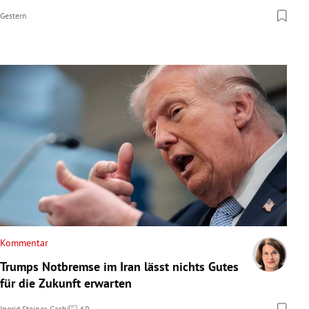
Gestern
Kommentar
Trumps Notbremse im Iran lässt nichts Gutes
für die Zukunft erwarten
Ingrid Steiner-Gashi
60