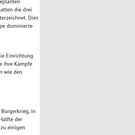
eplanten
tten die drei
erzeichnet. Dies
ppe dominierte
ie Einrichtung
e ihre
Kämpfe
en wie den
n
Bürgerkrieg
, in
Hälfte der
 zu einigen