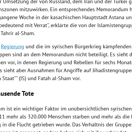
er Umsetzung der von
Russland
, dem
Iran
und der
Türkei
g
nszonen mitzuwirken. Ein entsprechendes Memorandum ha
gangene Woche in der kasachischen Hauptstadt
Astana
unt
bedeutend mit Verrat", erklärte die von der Islamistengru
 Tahrir al-Sham.
e
Regierung
und die im syrischen
Bürgerkrieg
kämpfenden
ppen sind an dem Memorandum nicht beteiligt. Es sieht d
nen vor, in denen
Regierung
und Rebellen für sechs Monat
 Es sieht aber Ausnahmen für Angriffe auf Jihadistengrupp
 Staat"" (IS) und
Fatah
al-Sham vor.
usende Tote
m ist ein wichtiger Faktor im unübersichtlichen syrische
11 mehr als 320.000 Menschen starben und mehr als die 
 in die Flucht getrieben wurde. Das Verhältnis der Gruppe