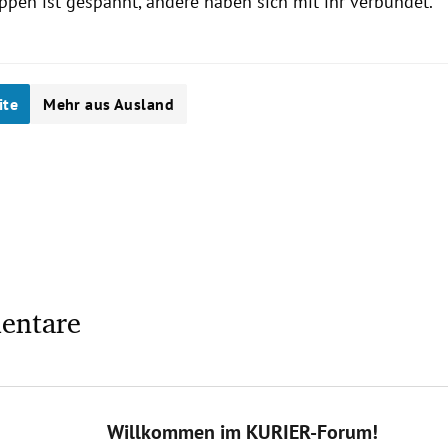
ppen ist gespannt, andere haben sich mit ihr verbündet.
ite
Mehr aus Ausland
entare