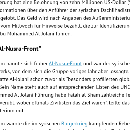
erung hat eine
Belohnung
von zehn Millionen US-Dollar (
nformationen über den Anführer der syrischen DschJihadi
gelobt. Das Geld wird nach Angaben des Außenministeri
vom Mittwoch für Hinweise bezahlt, die zur Identifizieru
bu Mohammed Al-Jolani führen.
Al-Nusra-Front"
m nannte sich früher
Al-Nusra-Front
und war der syrische
erks, von dem sich die Gruppe voriges Jahr aber lossagte.
tte Al-Jolani schon zuvor als "besonders profilierten glob
 Sein Name steht auch auf entsprechenden Listen des
UNO
mmed Al-Jolani Führung habe
Fatah
al-Sham zahlreiche Te
verübt, wobei oftmals Zivilisten das Ziel waren", teilte da
terium
mit.
m warnte die im syrischen
Bürgerkrieg
kämpfenden Rebe