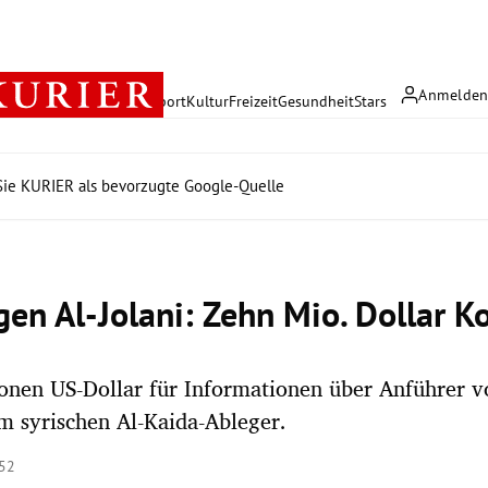
Anmelde
rreich
Politik
Wirtschaft
Sport
Kultur
Freizeit
Gesundheit
Stars
ie KURIER als bevorzugte Google-Quelle
gen Al-Jolani: Zehn Mio. Dollar K
onen US-Dollar für Informationen über Anführer v
 syrischen Al-Kaida-Ableger.
:52