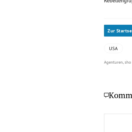
Rebellengru
Zur Startse
USA
Agenturen, sho
Komm