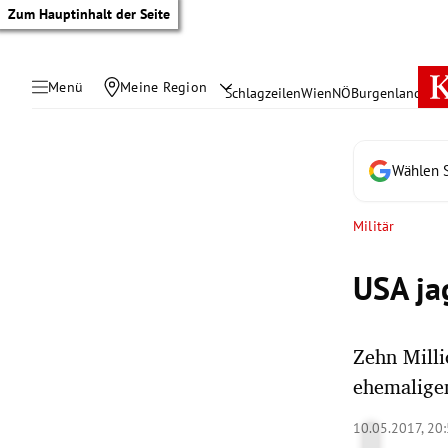
Zum Hauptinhalt der Seite
Menü
Meine Region
Schlagzeilen
Wien
NÖ
Burgenland
Öste
Wählen S
Militär
USA ja
Zehn Milli
ehemaligem
tik Untermenü
10.05.2017, 20
rreich Untermenü