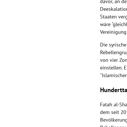
davor, an d
Deeskalatio
Staaten ver
wäre "gleich
Vereinigung
Die syrisch
Rebellengru
von vier Zo
einstellen.
"Islamischen
Hundertta
Fatah
al-Sha
dem seit 20
Bevölkerung