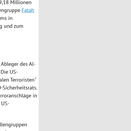
9,18 Millionen
stengruppe
Fatah
ums in
ng und zum
 Ableger des Al-
 Die US-
alen Terroristen"
-Sicherheitsrats
.
rroranschläge in
s
US-
llengruppen