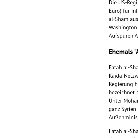
Die US-Regi
Euro) für I
al-Sham aus
Washington
Aufspüren A
Ehemals "
Fatah
al-Sha
Kaida-Netzw
Regierung ha
bezeichnet.
Unter Moha
ganz
Syrien
Außenminis
Fatah
al-Sha