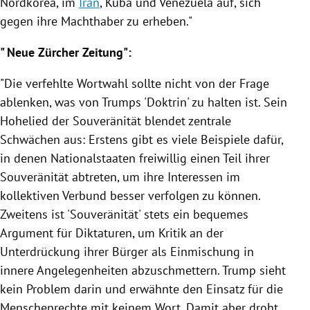
Nordkorea
, im
Iran
, Kuba und
Venezuela
auf, sich
gegen ihre Machthaber zu erheben."
"
Neue Zürcher Zeitung
":
"Die verfehlte Wortwahl sollte nicht von der Frage
ablenken, was von
Trumps
'Doktrin' zu halten ist. Sein
Hohelied der Souveränität blendet zentrale
Schwächen aus: Erstens gibt es viele Beispiele dafür,
in denen Nationalstaaten freiwillig einen Teil ihrer
Souveränität abtreten, um ihre Interessen im
kollektiven Verbund besser verfolgen zu können.
Zweitens ist 'Souveränität' stets ein bequemes
Argument für Diktaturen, um Kritik an der
Unterdrückung ihrer Bürger als Einmischung in
innere Angelegenheiten abzuschmettern.
Trump
sieht
kein Problem darin und erwähnte den Einsatz für die
Menschenrechte mit keinem Wort. Damit aber droht