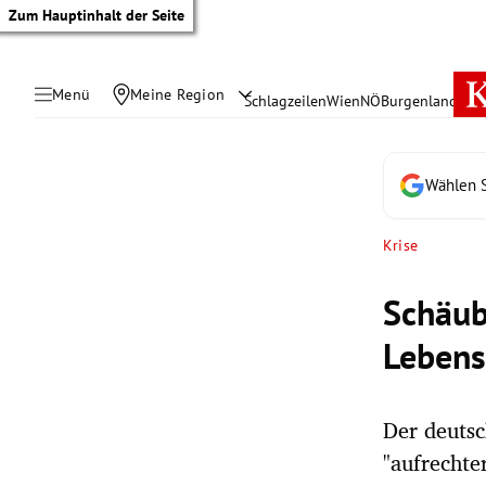
Zum Hauptinhalt der Seite
Menü
Meine Region
Schlagzeilen
Wien
NÖ
Burgenland
Öste
Wählen S
Krise
Schäub
Lebens
Der deutsc
tik Untermenü
"aufrechte
rreich Untermenü