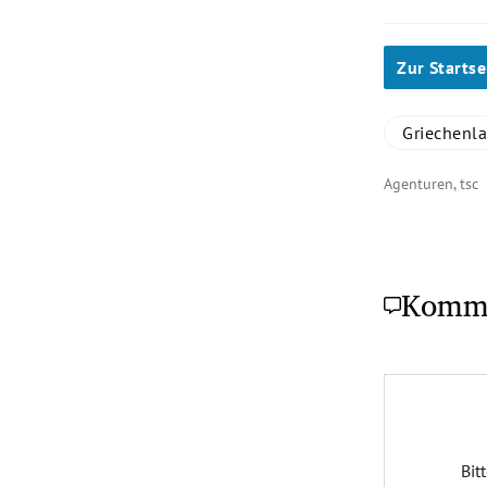
Zur Startse
Griechenl
Agenturen, tsc
Komm