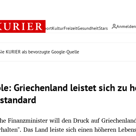
Anmelde
rreich
Politik
Wirtschaft
Sport
Kultur
Freizeit
Gesundheit
Stars
ie KURIER als bevorzugte Google-Quelle
le: Griechenland leistet sich zu 
standard
he Finanzminister will den Druck auf Griechenlan
rhalten". Das Land leiste sich einen höheren Lebens