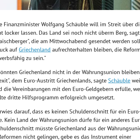
e Finanzminister
Wolfgang Schäuble
will im Streit über d
t locker lassen. Das Land sei noch nicht überm Berg, sagt
ischberger", die am Mittwochabend gesendet werden sol
ruck auf
Griechenland
aufrechterhalten bleiben, die Refo
erbsfähig zu sein."
könnten
Griechenland
nicht in der Währungsunion bleiben.
exit
", dem
Euro-Austritt
Griechenlands
, sagte
Schäuble
wei
d
die Vereinbarungen mit den Euro-Geldgebern erfülle, we
te dritte Hilfsprogramm erfolgreich umgesetzt.
rwies darauf, dass es keinen Schuldenschnitt für ein Euro
. Kein Land der Währungsunion dürfe für ein anderes Eur
chuldenschnitt müsste
Griechenland
aus der Währungsunio
 Reformen nicht gelingen, gebe es das Instrument einer