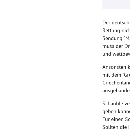
Der deutsch
Rettung nich
Sendung "Ma
muss der D
und wettbew
Ansonsten 
mit dem "
Gr
Griechenlan
ausgehandel
Schäuble
ve
geben könne
Für einen S
Sollten die