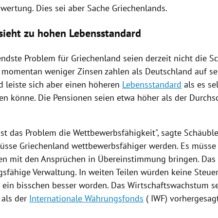
ertung. Dies sei aber Sache
Griechenlands
.
sieht zu hohen Lebensstandard
endste Problem für
Griechenland
seien derzeit nicht die S
 momentan weniger Zinsen zahlen als
Deutschland
auf se
d
leiste sich aber einen höheren
Lebensstandard
als es se
ten könne. Die Pensionen seien etwa höher als der Durchsc
st das Problem die Wettbewerbsfähigkeit", sagte
Schäubl
müsse
Griechenland
wettbewerbsfähiger werden. Es müsse 
en mit den Ansprüchen in Übereinstimmung bringen. Das
ngsfähige Verwaltung. In weiten Teilen würden keine Steue
 ein bisschen besser worden. Das Wirtschaftswachstum s
 als der
Internationale Währungsfonds
(
IWF
) vorhergesag