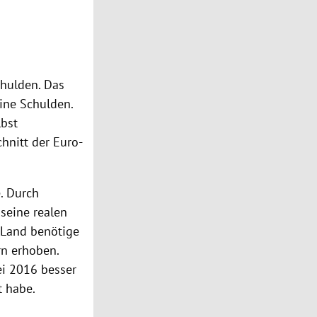
chulden. Das
ine Schulden.
lbst
hnitt der Euro-
e
. Durch
seine realen
 Land benötige
rn erhoben.
ei 2016 besser
t habe.