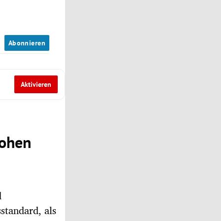
n
Abonnieren
Aktivieren
hohen
d
standard, als