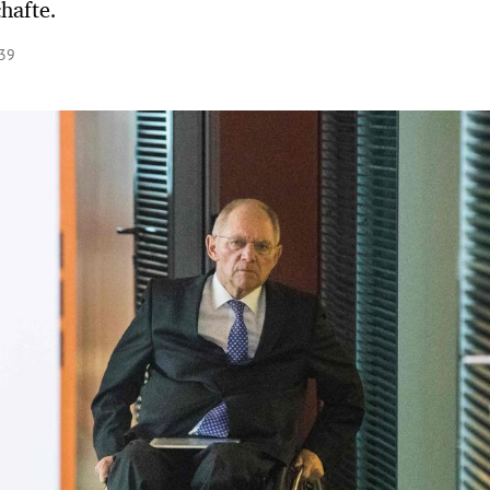
chafte.
:39
Hinweis öffnen/schließen