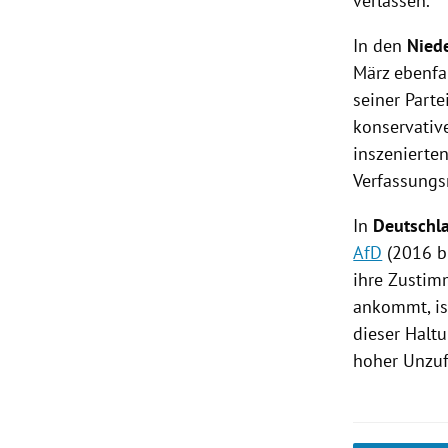
verlassen.
In den
Nied
März ebenfa
seiner Parte
konservativ
inszenierte
Verfassungs
In
Deutschl
AfD
(2016 bi
ihre Zustim
ankommt, ist
dieser Halt
hoher
Unzuf