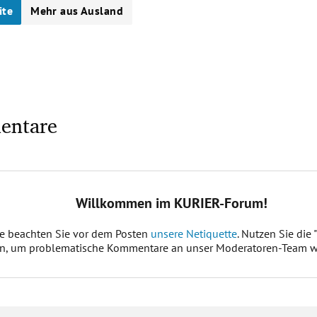
ite
Mehr aus Ausland
entare