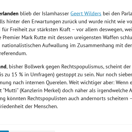
erlanden
blieb der Islamhasser
Geert Wilders
bei den Par
lls hinter den Erwartungen zurück und wurde nicht wie v
i für Freiheit zur stärksten Kraft – vor allem deswegen, wei
e Premier
Mark Rutte
mit dessen ureigensten Waffen schlu
n nationalistischen Aufwallung im Zusammenhang mit de
referendum.
and
, bisher Bollwerk gegen Rechtspopulismus, scheint de
s zu 15 % in Umfragen) gestoppt zu sein. Nur noch siebe
mung nach internen Querelen. Weit wichtiger aber: Wenn 
 "Mutti" (
Kanzlerin Merkel
) doch näher als irgendwelche A
ung könnten Rechtspopulisten auch andernorts scheitern – 
riedenheit
der Menschen.