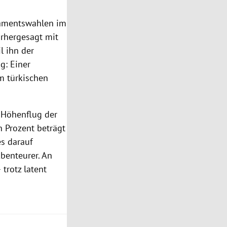
lamentswahlen im
orhergesagt mit
l ihn der
g: Einer
m türkischen
r Höhenflug der
n Prozent beträgt
es darauf
benteurer. An
trotz latent