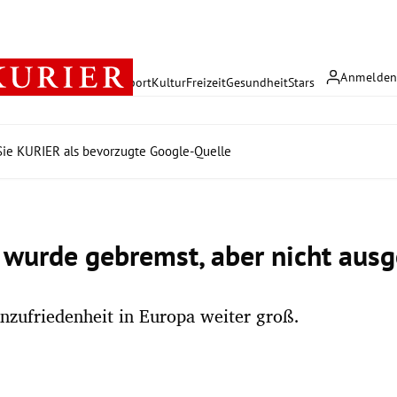
Anmelde
rreich
Politik
Wirtschaft
Sport
Kultur
Freizeit
Gesundheit
Stars
ie KURIER als bevorzugte Google-Quelle
 wurde gebremst, aber nicht aus
nzufriedenheit in Europa weiter groß.