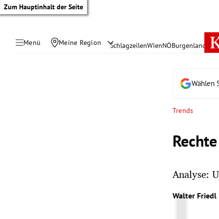
Zum Hauptinhalt der Seite
Menü
Meine Region
Schlagzeilen
Wien
NÖ
Burgenland
Öste
Wählen S
Trends
Rechte
Analyse: U
tik Untermenü
Walter Friedl
rreich Untermenü