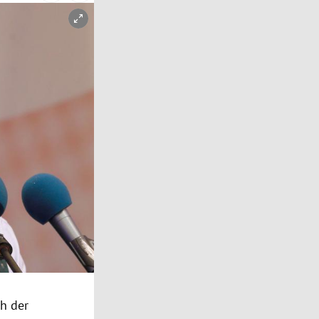
ch
der