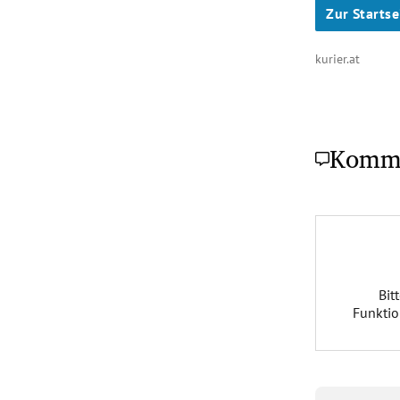
Zur Startse
kurier.at
Komm