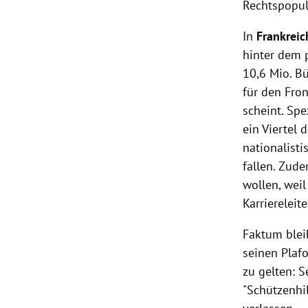
Rechtspopul
In
Frankreic
hinter dem p
10,6 Mio. B
für den
Fron
scheint. Spe
ein Viertel 
nationalist
fallen. Zude
wollen, wei
Karriereleit
Faktum blei
seinen Plafo
zu gelten: 
"Schützenhi