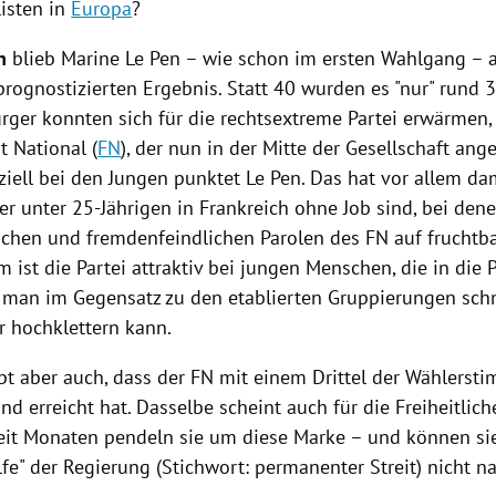
isten in
Europa
?
h
blieb
Marine Le Pen
– wie schon im ersten Wahlgang – 
rognostizierten Ergebnis. Statt 40 wurden es "nur" rund 3
ürger konnten sich für die rechtsextreme Partei erwärmen,
t National
(
FN
), der nun in der Mitte der Gesellschaft a
ziell bei den Jungen punktet Le Pen. Das hat vor allem dam
der unter 25-Jährigen in
Frankreich
ohne Job sind, bei dene
ischen und fremdenfeindlichen Parolen des
FN
auf fruchtb
m ist die Partei attraktiv bei jungen Menschen, die in die P
l man im Gegensatz zu den etablierten Gruppierungen schn
er hochklettern kann.
bt aber auch, dass der
FN
mit einem Drittel der Wählerst
nd erreicht hat. Dasselbe scheint auch für die Freiheitlic
Seit Monaten pendeln sie um diese Marke – und können sie
lfe" der
Regierung
(Stichwort: permanenter Streit) nicht n