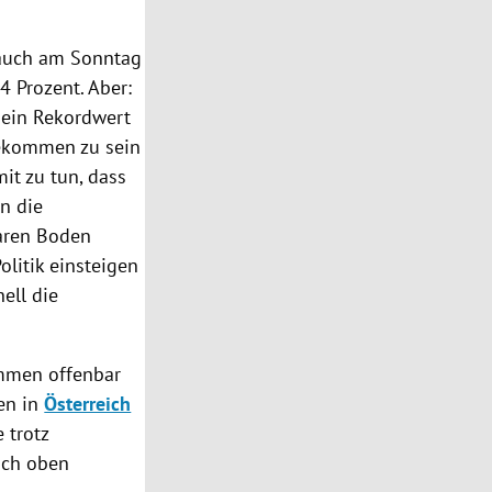
auch am Sonntag
4 Prozent. Aber:
 ein Rekordwert
ngekommen zu sein
it zu tun, dass
n die
aren Boden
olitik einsteigen
ell die
immen offenbar
hen in
Österreich
 trotz
ach oben