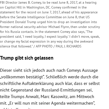
FBI Director James B. Comey, to be read June 8, 2017, at a hearing
on Capitol Hill in Washington, DC. Comey confirmed in the
statement for the record on June 7, 2017, ahead of his appearance
before the Senate Intelligence Committee on June 8, that US
President Donald Trump urged him to drop an investigation into
former national security advisor Michael Flynn, then under scrutiny
for his Russia contacts. In the statement Comey also says, "The
president said, 'I need loyalty, I expect loyalty.' I didn't move, speak,
or change my facial expression in any way during the awkward
silence that followed." / AFP PHOTO / PAUL J. RICHARDS
Trump gibt sich gelassen
Dieser sieht sich jedoch auch nach
Comeys
Aussage
„vollkommen bestätigt“. Schließlich werde durch die
schriftliche Auftakterklärung auch klar, dass er selbst
nicht Gegenstand der Russland-Ermittlungen sei,
teilte
Trumps
Anwalt,
Marc Kasowitz
, am Mittwoch
mit. „Er will nun mit seiner Agenda weitermachen“,