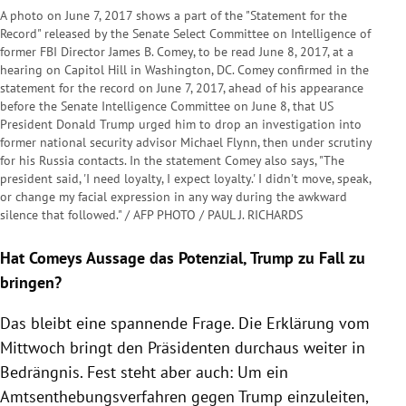
A photo on June 7, 2017 shows a part of the "Statement for the
Record" released by the Senate Select Committee on Intelligence of
former FBI Director James B. Comey, to be read June 8, 2017, at a
hearing on Capitol Hill in Washington, DC. Comey confirmed in the
statement for the record on June 7, 2017, ahead of his appearance
before the Senate Intelligence Committee on June 8, that US
President Donald Trump urged him to drop an investigation into
former national security advisor Michael Flynn, then under scrutiny
for his Russia contacts. In the statement Comey also says, "The
president said, 'I need loyalty, I expect loyalty.' I didn't move, speak,
or change my facial expression in any way during the awkward
silence that followed." / AFP PHOTO / PAUL J. RICHARDS
Hat
Comeys
Aussage das Potenzial,
Trump
zu Fall zu
bringen?
Das bleibt eine spannende Frage. Die Erklärung vom
Mittwoch bringt den Präsidenten durchaus weiter in
Bedrängnis
. Fest steht aber auch: Um ein
Amtsenthebungsverfahren gegen
Trump
einzuleiten,