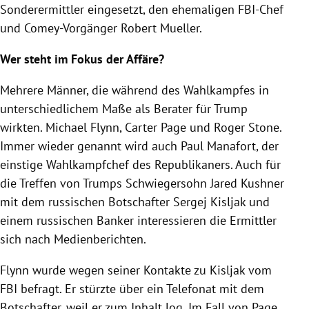
Sonderermittler eingesetzt, den ehemaligen FBI-Chef
und Comey-Vorgänger
Robert Mueller
.
Wer steht im Fokus der Affäre?
Mehrere Männer, die während des Wahlkampfes in
unterschiedlichem Maße als Berater für
Trump
wirkten.
Michael Flynn
,
Carter Page
und
Roger Stone
.
Immer wieder genannt wird auch
Paul Manafort
, der
einstige Wahlkampfchef des Republikaners. Auch für
die Treffen von
Trumps
Schwiegersohn
Jared Kushner
mit dem russischen Botschafter
Sergej Kisljak
und
einem russischen Banker interessieren die Ermittler
sich nach Medienberichten.
Flynn
wurde wegen seiner Kontakte zu
Kisljak
vom
FBI
befragt. Er stürzte über ein Telefonat mit dem
Botschafter, weil er zum Inhalt log. Im Fall von
Page