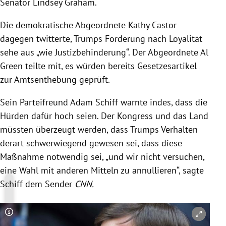
Senator
Lindsey Graham
.
Die demokratische Abgeordnete Kathy Castor
dagegen twitterte,
Trumps
Forderung nach Loyalität
sehe aus „wie Justizbehinderung“. Der Abgeordnete
Al
Green
teilte mit, es würden bereits Gesetzesartikel
zur Amtsenthebung geprüft.
Sein Parteifreund
Adam Schiff
warnte indes, dass die
Hürden dafür hoch seien. Der Kongress und das Land
müssten überzeugt werden, dass
Trumps
Verhalten
derart schwerwiegend gewesen sei, dass diese
Maßnahme notwendig sei, „und wir nicht versuchen,
eine Wahl mit anderen Mitteln zu annullieren“, sagte
Schiff
dem Sender
CNN
.
Copyright-Hinweis öffnen/schließen