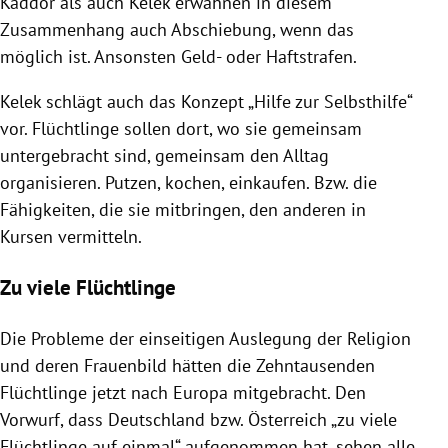
Kaddor als auch
Kelek
erwähnen in diesem
Zusammenhang auch
Abschiebung
, wenn das
möglich ist. Ansonsten Geld- oder Haftstrafen.
Kelek
schlägt auch das Konzept „Hilfe zur Selbsthilfe“
vor. Flüchtlinge sollen dort, wo sie gemeinsam
untergebracht sind, gemeinsam den Alltag
organisieren. Putzen, kochen, einkaufen. Bzw. die
Fähigkeiten, die sie mitbringen, den anderen in
Kursen vermitteln.
Zu viele Flüchtlinge
Die Probleme der einseitigen Auslegung der Religion
und deren
Frauenbild
hätten die Zehntausenden
Flüchtlinge jetzt nach
Europa
mitgebracht. Den
Vorwurf, dass
Deutschland
bzw.
Österreich
„zu viele
Flüchtlinge auf einmal“ aufgenommen hat, sehen alle