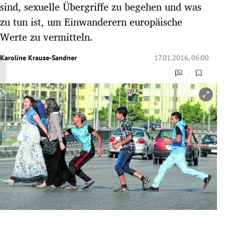
sind, sexuelle Übergriffe zu begehen und was
rreich Untermenü
zu tun ist, um Einwanderern europäische
Werte zu vermitteln.
rt Untermenü
Karoline Krause-Sandner
17.01.2016, 06:00
schaft Untermenü
s Untermenü
Copyright-Hinweis öffnen/schließen
zeit Untermenü
undheit Untermenü
tur Untermenü
nung Untermenü
lität Untermenü