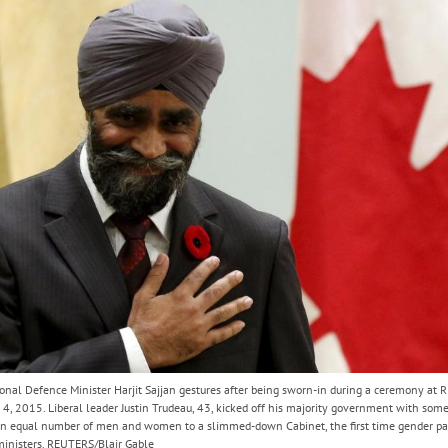
Hinweis öffnen/schließen
nal Defence Minister Harjit Sajjan gestures after being sworn-in during a ceremony at R
, 2015. Liberal leader Justin Trudeau, 43, kicked off his majority government with some
an equal number of men and women to a slimmed-down Cabinet, the first time gender par
ministers. REUTERS/Blair Gable