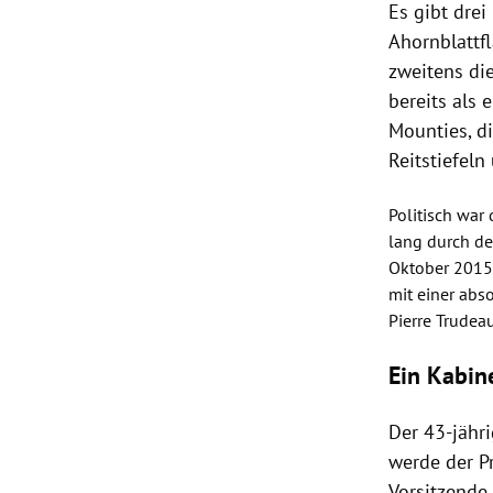
Es gibt drei
Ahornblattf
zweitens di
bereits als
Mounties, d
Reitstiefel
Politisch war
lang durch d
Oktober 2015 
mit einer abs
Pierre Trudea
Ein Kabin
Der 43-jähri
werde der Pr
Vorsitzende 