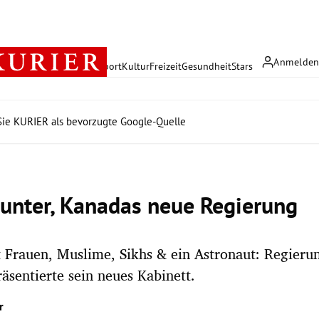
Anmelde
rreich
Politik
Wirtschaft
Sport
Kultur
Freizeit
Gesundheit
Stars
ie KURIER als bevorzugte Google-Quelle
bunter, Kanadas neue Regierung
 Frauen, Muslime, Sikhs & ein Astronaut: Regierun
äsentierte sein neues Kabinett.
r