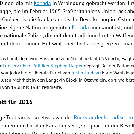
 Dinge, die mit
Kanada
in Verbindung gebracht werden: Ers
lagge
, die im Februar 1965
Großbritanniens
Union Jack abg
e Québécois, die frankokanadische Bevölkerung im Osten 
 eine eigene Nation im geeinten
Kanada
anerkannt ist; und 
ie nationale
Polizei
, die mit dem traditionell roten Waffen
n und dem braunen Hut weit über die Landesgrenzen hinau
 das Land, dem eine Hassliebe zum Nachbarstaat
USA
nachgesagt w
en
konservativen Politiker Stephen Harper
geprägt. Bei der
Parlame
war jedoch die Liberale Partei von
Justin Trudeau
klare Wahlsieger
oluten Mehrheit in den Langevin Block in
Ottawa
ein, dort, wo bere
u
von 1968 bis 1984 residierte.
ett für 2015
ge Trudeau ist so etwas wie der
Rockstar der kanadischen 
emierminister aller Kanadier sein", versprach er der Bevö
der Liberalen Partei ist im Gegensatz zu seinem Vorgänger