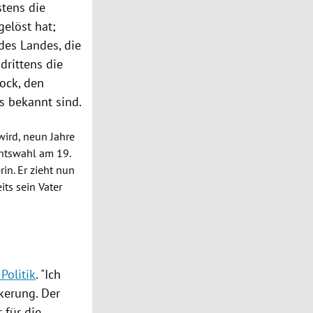
tens die
elöst hat;
des Landes, die
drittens die
rock, den
s bekannt sind.
ird, neun Jahre
ntswahl
am 19.
in. Er zieht nun
its sein Vater
Politik
. "Ich
lkerung. Der
 für die