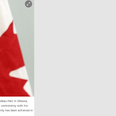
ideau Hall in Ottawa,
 controversy with his
ity has been achieved in