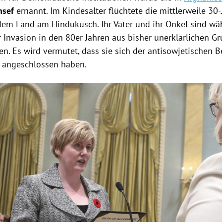
nsef
ernannt. Im Kindesalter flüchtete die mittlerweile 30-
 dem Land am
Hindukusch
. Ihr Vater und ihr Onkel sind w
r Invasion in den 80er Jahren aus bisher unerklärlichen G
n. Es wird vermutet, dass sie sich der antisowjetischen 
angeschlossen haben.
Hinweis öffnen/schließen