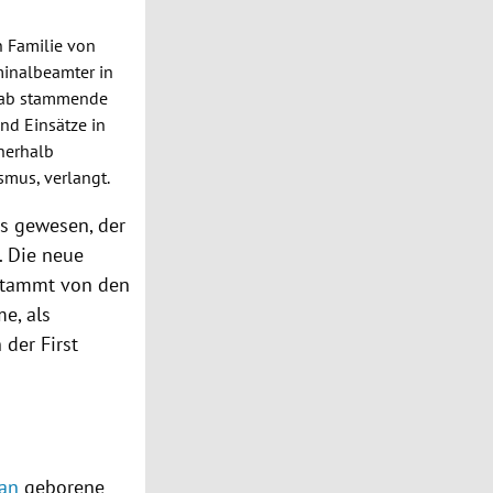
en Familie von
minalbeamter in
ab
stammende
und Einsätze in
nnerhalb
smus, verlangt.
s
gewesen, der
. Die neue
 stammt von den
e, als
 der First
tan
geborene