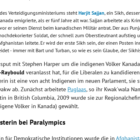
 des Verteidigungsministeriums steht
Harjit Sajjan
, ein Sikh, dess
anada
emigrierte, als er fünf Jahre alt war.
Sajjan
arbeitete als Kri
evor er seinen Dienst beim kanadischen
Militär
antrat. Der aus
Punj
 hochdekorierter Soldat, der schnell zum Oberstleutnant aufstieg 
Afghanistan
leitete. Er wird der erste Sikh sein, der einen Posten i
idet - immer mit Bart und Turban, so wie es sein Glaube, der Sikhi
Disput mit
Stephen Harper
um die indigenen Völker
Kanada
n-Raybould
veranlasst hat, für die Liberalen zu kandidieren
terin ist eine von acht Indigenen im neuen Parlament, sie
akw ab. Zunächst arbeitete
Puglaas
, so ihr Kwak'wala Nam
tin in
British Columbia
, 2009 wurde sie zur Regionalchefin
digene Völker in
Kanada
) gewählt.
sterin bei Paralympics
rin für Demokratische Institutionen wurde die in
Afghanis