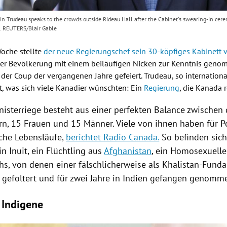
tin Trudeau speaks to the crowds outside Rideau Hall after the Cabinet's swearing-in ce
. REUTERS/Blair Gable
oche stellte
der neue Regierungschef sein 30-köpfiges Kabinett v
der Bevölkerung mit einem beiläufigen Nicken zur Kenntnis geno
 der Coup der vergangenen Jahre gefeiert. Trudeau, so internation
, was sich viele Kanadier wünschten: Ein
Regierung
, die
Kanada
r
nisterriege besteht aus einer perfekten Balance zwischen
rn, 15 Frauen und 15 Männer. Viele von ihnen haben für Po
che Lebensläufe,
berichtet Radio Canada.
So befinden sich
n Inuit, ein Flüchtling aus
Afghanistan
, ein Homosexueller
hs, von denen einer fälschlicherweise als Khalistan-Fund
 gefoltert und für zwei Jahre in
Indien
gefangen genommen
 Indigene