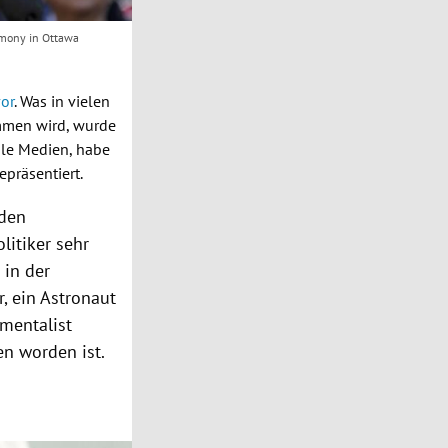
remony in Ottawa
or
. Was in vielen
mmen wird, wurde
ale Medien, habe
epräsentiert.
 den
litiker sehr
 in der
, ein Astronaut
amentalist
 worden ist.