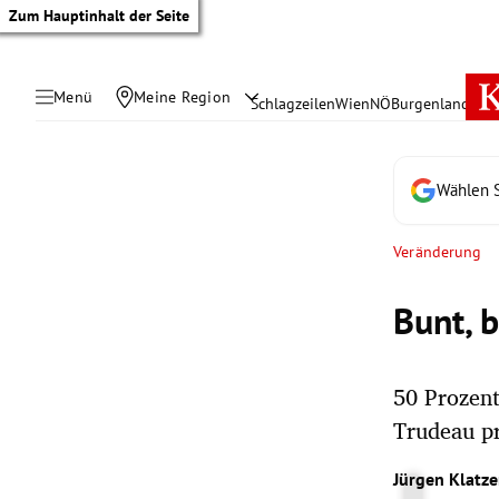
Zum Hauptinhalt der Seite
Menü
Meine Region
Schlagzeilen
Wien
NÖ
Burgenland
Öste
Wählen S
Veränderung
Bunt, 
50 Prozent
Trudeau pr
tik Untermenü
Jürgen Klatze
rreich Untermenü