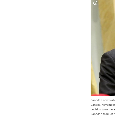
Copyright-
Canada's new Natio
Canada, November 4
decision to name 
Canada's team of 