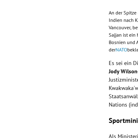
An der Spitze
Indien
nach
K
Vancouver
, b
Sajjan
ist ein
Bosnien
und
der
NATO
bekle
Es sei ein 
Jody Wilso
Justizminis
Kwakwaka'w
Staatsanwäl
Nations (in
Sportmini
Als Ministe