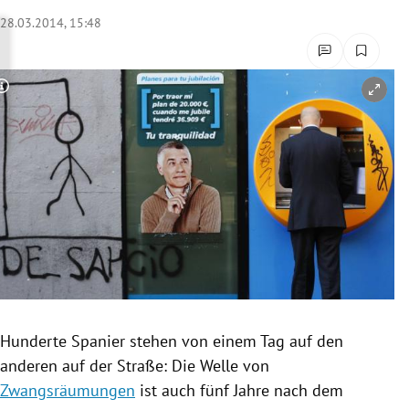
rreich Untermenü
28.03.2014, 15:48
rt Untermenü
Copyright-Hinweis öffnen/schließen
schaft Untermenü
s Untermenü
zeit Untermenü
undheit Untermenü
tur Untermenü
nung Untermenü
Hunderte Spanier stehen von einem Tag auf den
anderen auf der Straße: Die Welle von
lität Untermenü
Zwangsräumungen
ist auch fünf Jahre nach dem