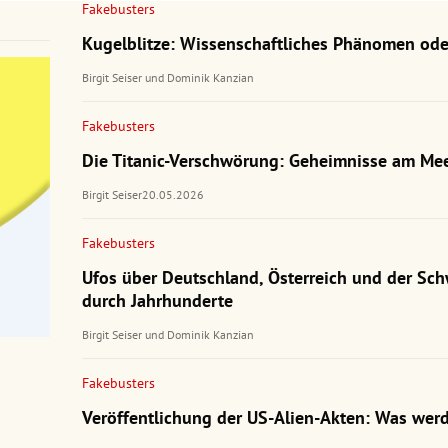
Fakebusters
Kugelblitze: Wissenschaftliches Phänomen ode
Birgit Seiser
und
Dominik Kanzian
Fakebusters
Die Titanic-Verschwörung: Geheimnisse am Me
Birgit Seiser
20.05.2026
Fakebusters
Ufos über Deutschland, Österreich und der Sch
durch Jahrhunderte
Birgit Seiser
und
Dominik Kanzian
Fakebusters
Veröffentlichung der US-Alien-Akten: Was werd