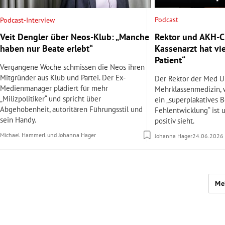
Podcast
Podcast-Interview
Rektor und AKH-Ch
Veit Dengler über Neos-Klub: „Manche
Kassenarzt hat vi
haben nur Beate erlebt“
Patient“
Vergangene Woche schmissen die Neos ihren
Mitgründer aus Klub und Partei. Der Ex-
Der Rektor der Med U
Medienmanager plädiert für mehr
Mehrklassenmedizin,
„Milizpolitiker“ und spricht über
ein „superplakatives B
Abgehobenheit, autoritären Führungsstil und
Fehlentwicklung“ ist 
sein Handy.
positiv sieht.
Michael Hammerl
und
Johanna Hager
Johanna Hager
24.06.2026
Me