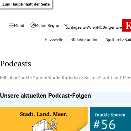
Zum Hauptinhalt der Seite
Menü
Meine Region
Schlagzeilen
Wien
NÖ
Burgenland
Öste
Hitzewelle
30 Jahre online
Spritpreis-Ra
Podcasts
Milchbar
Dunkle Spuren
Studio Kurier
Fake Busters
Stadt. Land. Mee
Unsere aktuellen Podcast-Folgen
Slide 1 von 2
tik Untermenü
rreich Untermenü