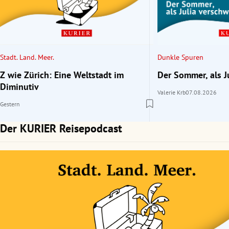
rt Untermenü
schaft Untermenü
Stadt. Land. Meer.
Dunkle Spuren
s Untermenü
Z wie Zürich: Eine Weltstadt im
Der Sommer, als J
Diminutiv
Valerie Krb
07.08.2026
zeit Untermenü
Gestern
undheit Untermenü
Der KURIER Reisepodcast
tur Untermenü
nung Untermenü
lität Untermenü