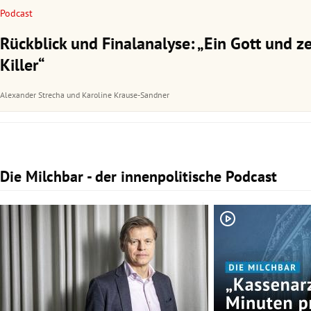
Podcast
Rückblick und Finalanalyse: „Ein Gott und z
Killer“
Alexander Strecha
und
Karoline Krause-Sandner
Die Milchbar - der innenpolitische Podcast
Slide 1 von 3