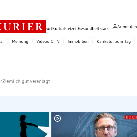
Anmelde
rreich
Politik
Wirtschaft
Sport
Kultur
Freizeit
Gesundheit
Stars
dar
Meinung
Videos & TV
Immobilien
Karikatur zum Tag
r.
Ziemlich gut veranlagt